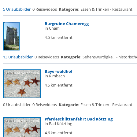
5 Urlaubsbilder
0 Reisevideos
Kategorie:
Essen & Trinken - Restaurant
Burgruine Chameregg
in Cham
4,5 km entfernt
13 Urlaubsbilder
0 Reisevideos
Kategorie:
Sehenswürdigke... - historische
Bayerwaldhof
in Rimbach
4,5 km entfernt
0 Urlaubsbilder
0 Reisevideos
Kategorie:
Essen & Trinken - Restaurant
Pferdeschlittenfahrt Bad Kötzting
in Bad Kötzting
4,6 km entfernt