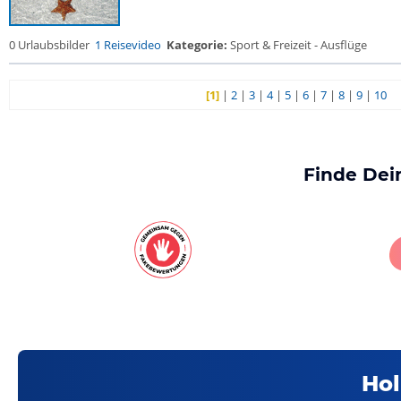
0 Urlaubsbilder
1 Reisevideo
Kategorie:
Sport & Freizeit - Ausflüge
[1]
|
2
|
3
|
4
|
5
|
6
|
7
|
8
|
9
|
10
Finde Dei
Hol