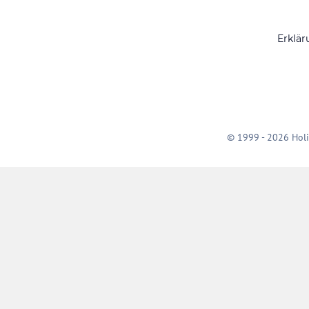
Erklär
© 1999 - 2026 Holi