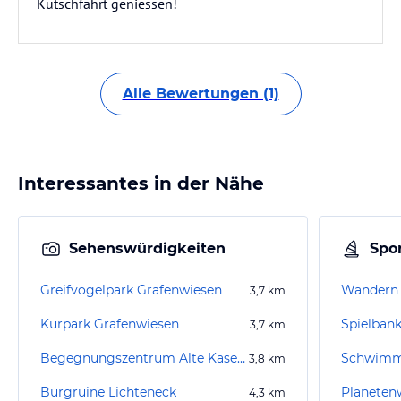
Kutschfahrt geniessen!
Alle Bewertungen (1)
Interessantes in der Nähe
Sehenswürdigkeiten
Spor
Greifvogelpark Grafenwiesen
Wandern 
3,7
km
Kurpark Grafenwiesen
Spielban
3,7
km
Begegnungszentrum Alte Kaserne
3,8
km
Burgruine Lichteneck
Planeten
4,3
km