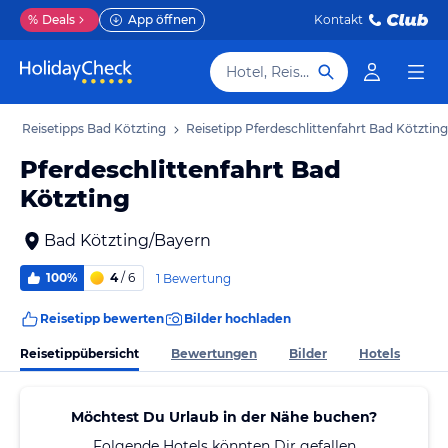
%
Deals
App öffnen
Kontakt
Hotel, Reiseziel
b
Reisetipps Bad Kötzting
Reisetipp Pferdeschlittenfahrt Bad Kötzting
Pferdeschlittenfahrt Bad
Kötzting
Bad Kötzting/Bayern
100%
4
/ 6
1 Bewertung
Reisetipp bewerten
Bilder hochladen
Reisetippübersicht
Bewertungen
Bilder
Hotels
Möchtest Du Urlaub in der Nähe buchen?
Folgende Hotels könnten Dir gefallen