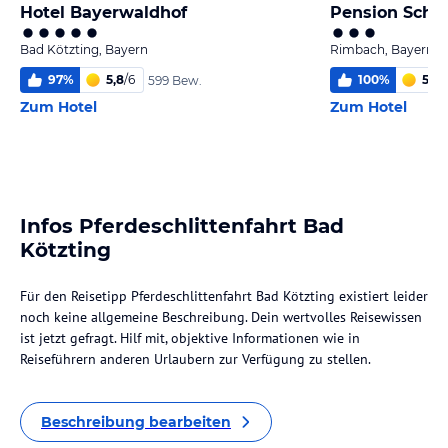
Hotel Bayerwaldhof
Pension Schier
Bad Kötzting, Bayern
Rimbach, Bayern
97
%
5,8
/
6
100
%
5,9
/
599 Bew.
Zum Hotel
Zum Hotel
Infos Pferdeschlittenfahrt Bad
Kötzting
Für den Reisetipp Pferdeschlittenfahrt Bad Kötzting existiert leider
noch keine allgemeine Beschreibung. Dein wertvolles Reisewissen
ist jetzt gefragt. Hilf mit, objektive Informationen wie in
Reiseführern anderen Urlaubern zur Verfügung zu stellen.
Beschreibung bearbeiten