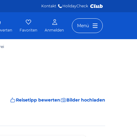
Kontakt
HolidayCheck 
Menü
werten
Favoriten
Anmelden
rei
Reisetipp bewerten
Bilder hochladen