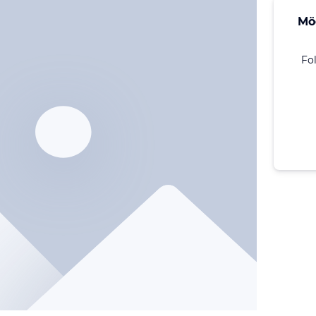
Mö
Fo