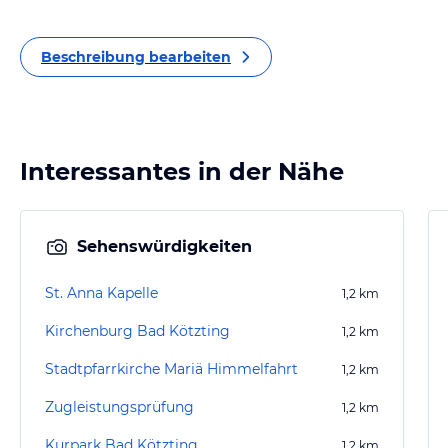
Beschreibung bearbeiten
Interessantes in der Nähe
Sehenswürdigkeiten
St. Anna Kapelle
1,2
km
Kirchenburg Bad Kötzting
1,2
km
Stadtpfarrkirche Mariä Himmelfahrt
1,2
km
Zugleistungsprüfung
1,2
km
Kurpark Bad Kötzting
1,2
km