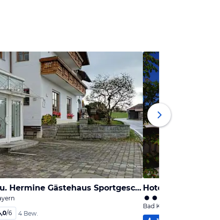
Raab Josef u. Hermine Gästehaus Sportgeschäft
Hotel Zur Post
ayern
Bad Kötzting, Bayern
4,0
/
6
4 Bew.