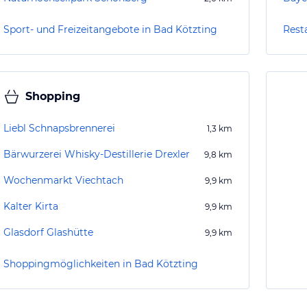
Sport- und Freizeitangebote in Bad Kötzting
Rest
Shopping
Liebl Schnapsbrennerei
1,3
km
Bärwurzerei Whisky-Destillerie Drexler
9,8
km
Wochenmarkt Viechtach
9,9
km
Kalter Kirta
9,9
km
Glasdorf Glashütte
9,9
km
Shoppingmöglichkeiten in Bad Kötzting