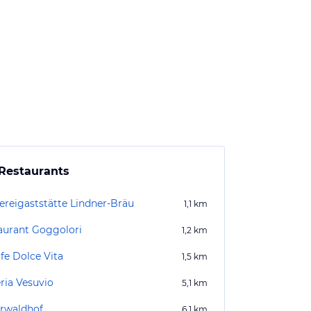
Restaurants
ereigaststätte Lindner-Bräu
1,1
km
aurant Goggolori
1,2
km
fe Dolce Vita
1,5
km
ria Vesuvio
5,1
km
rwaldhof
6,1
km