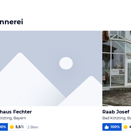
ennerei
haus Fechter
tzting, Bayern
Bad Kötzting, B
00
%
5,5
/
6
100
%
2 Bew.