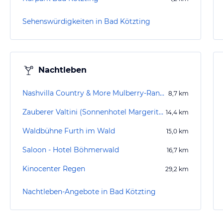
Sehenswürdigkeiten in Bad Kötzting
Nachtleben
Nashvilla Country & More Mulberry-Ranch
8,7
km
Zauberer Valtini (Sonnenhotel Margeritenhof)
14,4
km
Waldbühne Furth im Wald
15,0
km
Saloon - Hotel Böhmerwald
16,7
km
Kinocenter Regen
29,2
km
Nachtleben-Angebote in Bad Kötzting