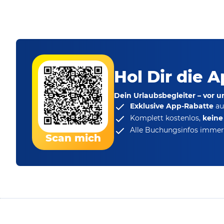
Hol Dir die A
Dein Urlaubsbegleiter – vor 
Exklusive App-Rabatte
au
Komplett kostenlos,
kein
Alle Buchungsinfos immer 
Scan mich