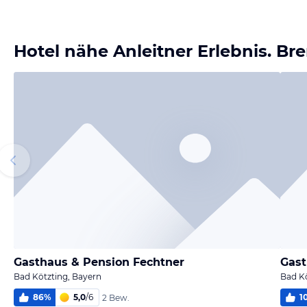
Hotel nähe Anleitner Erlebnis. Br
Gasthaus & Pension Fechtner
Gast
Bad Kötzting, Bayern
Bad Kö
86
%
5,0
/
6
1
2 Bew.