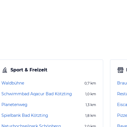
Sport & Freizeit
Waldbühne
Brau
0,7
km
Schwimmbad Aqacur Bad Kötzting
Rest
1,0
km
Planetenweg
Eisca
1,3
km
Spielbank Bad Kötzting
Pizze
1,8
km
Naturhochseilpark Schönberg
Baye
2,0
km