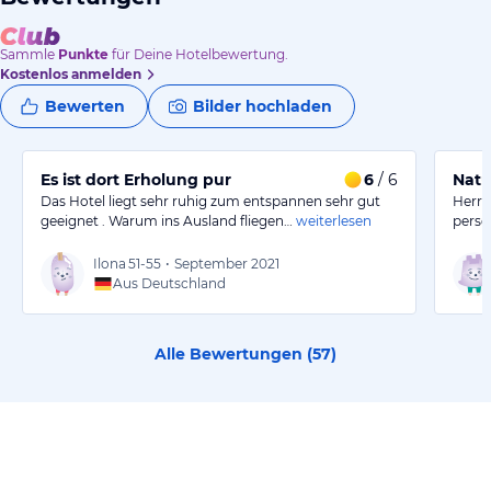
Sammle
Punkte
für Deine Hotelbewertung.
Kostenlos anmelden
Bewerten
Bilder hochladen
Es ist dort Erholung pur
6
/ 6
Natu
Das Hotel liegt sehr ruhig zum entspannen sehr gut
Herrl
geeignet . Warum ins Ausland fliegen…
weiterlesen
persö
Ilona
51-55
•
September 2021
Aus Deutschland
Alle Bewertungen (
57
)