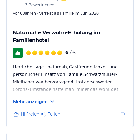
3
Bewertungen
Vor 6 Jahren • Verreist als Familie im Juni 2020
Naturnahe Verwöhn-Erholung im
Familienhotel
6
/ 6
Herrliche Lage - naturnah, Gastfreundlichkeit und
persönlicher Einsatz von Familie Schwarzmüller-
Miethaner war hervorragend. Trotz erschwerter
Corona-Umstände hatte man immer das Wohl des
Gastes im Auge, Hygienebestimmungen wurden
Mehr anzeigen
dankenswerterweise auch wirklich umgesetzt.
Hilfreich
Teilen