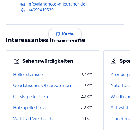
info@landhotel-miethaner.de
+4999419530
Karte
Interessantes in der Nähe
Sehenswürdigkeiten
Spor
Höllensteinsee
0,7
km
Kronberg
Geodätisches Observatorium Wettzell
1,8
km
Naturhoc
Ortskapelle Pirka
2,9
km
Waldbüh
Hofkapelle Pirka
3,0
km
Aktivstal
Waldbad Viechtach
4,1
km
Planeten