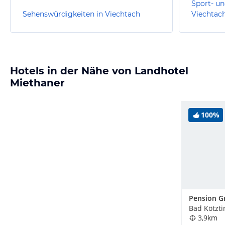
Sport- un
Sehenswürdigkeiten in Viechtach
Viechtac
Hotels in der Nähe von Landhotel
Miethaner
100%
Pension G
Bad Kötzti
3,9km