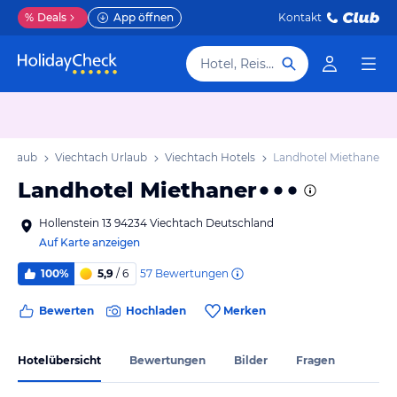
%
Deals
App öffnen
Kontakt
Hotel, Reiseziel
 Urlaub
Viechtach Urlaub
Viechtach Hotels
Landhotel Miethaner
Landhotel Miethaner
Hollenstein 13 94234 Viechtach Deutschland
Auf Karte anzeigen
57
Bewertungen
100%
5,9
/ 6
Bewerten
Hochladen
Merken
Hotelübersicht
Bewertungen
Bilder
Fragen