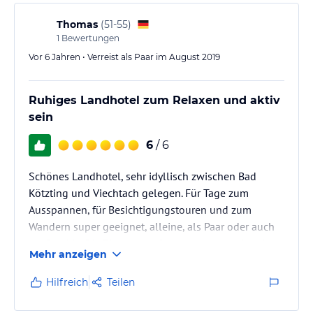
Thomas
(
51-55
)
1
Bewertungen
Vor 6 Jahren • Verreist als Paar im August 2019
Ruhiges Landhotel zum Relaxen und aktiv
sein
6
/ 6
Schönes Landhotel, sehr idyllisch zwischen Bad
Kötzting und Viechtach gelegen. Für Tage zum
Ausspannen, für Besichtigungstouren und zum
Wandern super geeignet, alleine, als Paar oder auch
als Familie. Die Zimmer groß, sauber und geräumig,
Mehr anzeigen
das Frühstücksbuffet ausreichend und sehr lecker. Wir
hatten zwar keine Halbpension gebucht hatten, aber
Hilfreich
Teilen
trotzdem das eine oder andere mal zu abend
gegessen. Die großen Portionen haben hervorragend