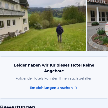
von Petra, 
Leider haben wir für dieses Hotel keine
Angebote
Folgende Hotels könnten Ihnen auch gefallen
Empfehlungen ansehen
Bewertungen