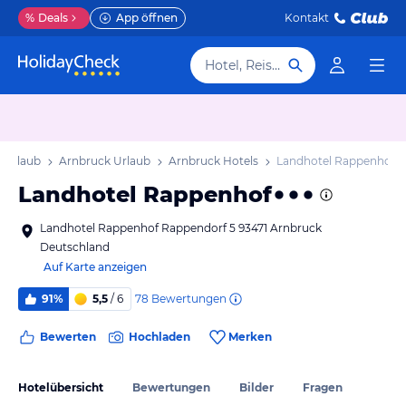
%
Deals
App öffnen
Kontakt
Hotel, Reiseziel
 Urlaub
Arnbruck Urlaub
Arnbruck Hotels
Landhotel Rappenhof
Landhotel Rappenhof
Landhotel Rappenhof Rappendorf 5 93471 Arnbruck
Deutschland
Auf Karte anzeigen
78
Bewertungen
91%
5,5
/ 6
Bewerten
Hochladen
Merken
Hotelübersicht
Bewertungen
Bilder
Fragen