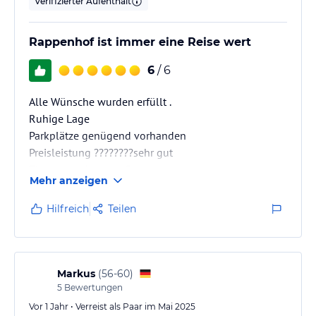
Verifizierter Aufenthalt
Rappenhof ist immer eine Reise wert
6
/ 6
Alle Wünsche wurden erfüllt .
Ruhige Lage
Parkplätze genügend vorhanden
Preisleistung ????????sehr gut
Zimmer sauber ,gepflegt.
Mehr anzeigen
Zimmer wohl in die Jahre gekommen aber das
Preisliche passt
Hilfreich
Teilen
Frühstücksbüffet große Auswahl
Halbpension mit Suppe und auch Nachspeise-sehr
lecker
Sehr nette Besitzer
Markus
(
56-60
)
5
Bewertungen
Vor 1 Jahr • Verreist als Paar im Mai 2025