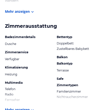
Wandern
Mehr anzeigen
Zimmerausstattung
Badezimmerdetails
Bettentyp
Doppelbett
Dusche
Zustellbares Babybett
Zimmerservice
Balkon
Verfügbar
Balkontyp
Klimatisierung
Terrasse
Heizung
Safe
Multimedia
Zimmertypen
Telefon
Familienzimmer
Radio
Nichtraucherzimmer
Fernseher
Mehr anzeigen