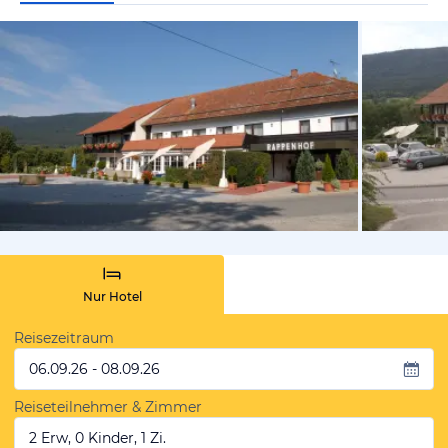
vom Hotelie
Nur Hotel
Reisezeitraum
06.09.26 - 08.09.26
Reiseteilnehmer & Zimmer
2 Erw, 0 Kinder, 1 Zi.