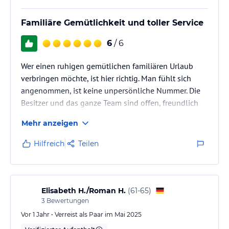
Familiäre Gemütlichkeit und toller Service
6
/ 6
Wer einen ruhigen gemütlichen familiären Urlaub
verbringen möchte, ist hier richtig. Man fühlt sich
angenommen, ist keine unpersönliche Nummer. Die
Besitzer und das ganze Team sind offen, freundlich
und sehr aufmerksam, halten persönlichen Kontakt
Mehr anzeigen
und kümmern sich um die einzelnen Personen. Das
Essen ist sehr gut. Wir hatten unter den täglichen
Hilfreich
Teilen
schmackhaften 3-Gänge Menüs ein tolles
Silvestermenü. Der Gastraum war in der
Weihnachtszeit sehr gemütlich dekoriert. Die
Einrichtung im Zimmer und in der Gaststube war…
Elisabeth H./Roman H.
(
61-65
)
3
Bewertungen
Vor 1 Jahr • Verreist als Paar im Mai 2025