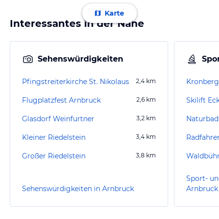
Karte
Interessantes in der Nähe
Sehenswürdigkeiten
Spor
Pfingstreiterkirche St. Nikolaus
2,4
km
Kronberg
Flugplatzfest Arnbruck
2,6
km
Skilift Ec
Glasdorf Weinfurtner
3,2
km
Naturbad 
Kleiner Riedelstein
3,4
km
Radfahre
Großer Riedelstein
3,8
km
Waldbüh
Sport- un
Sehenswürdigkeiten in Arnbruck
Arnbruck