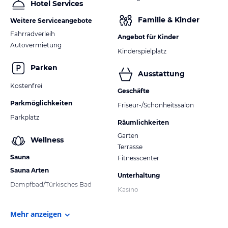
Hotel Services
Familie & Kinder
Weitere Serviceangebote
Fahrradverleih
Angebot für Kinder
Autovermietung
Kinderspielplatz
Parken
Ausstattung
Kostenfrei
Geschäfte
Parkmöglichkeiten
Friseur-/Schönheitssalon
Parkplatz
Räumlichkeiten
Garten
Wellness
Terrasse
Sauna
Fitnesscenter
Sauna Arten
Unterhaltung
Dampfbad/Türkisches Bad
Kasino
Mehr anzeigen