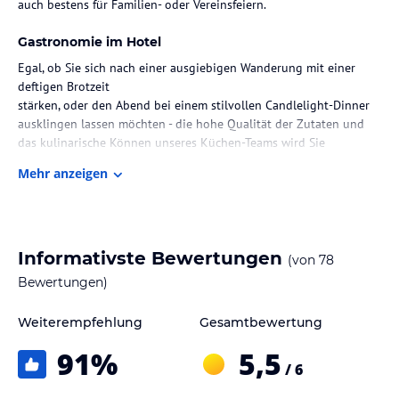
auch bestens für Familien- oder Vereinsfeiern.
Gastronomie im Hotel
Egal, ob Sie sich nach einer ausgiebigen Wanderung mit einer
deftigen Brotzeit
stärken, oder den Abend bei einem stilvollen Candlelight-Dinner
ausklingen lassen möchten - die hohe Qualität der Zutaten und
das kulinarische Können unseres Küchen-Teams wird Sie
überzeugen.
Mehr anzeigen
Helmut Neumeier arbeitete nach seiner Kochausbildung bei dem
aus Funk und Fernsehen bekannten Starkoch Alfons
Schuhbeck in dessen damaligem Restaurant in Waging am See.
Dort hat sich die Liebe zum Kochen mit heimischen Produkten bei
ihm noch vertieft und gefestigt.
Informativste Bewertungen
(von
78
Bewertungen)
Hinweis:
Allgemeine und unverbindliche
Hoteliers-/Veranstalter-/Kataloginformationen. Alle Angaben
Weiterempfehlung
Gesamtbewertung
ohne Gewähr und ohne Prüfung durch HolidayCheck. Bitte
lies vor der Buchung die verbindlichen
Angebotsdetails
des
91
%
5,5
jeweiligen Veranstalters.
/ 6