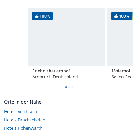
100%
100%
Erlebnisbauernhof Achatz
Moierhof
Arnbruck, Deutschland
Seeon-See
Orte in der Nähe
Hotels
Viechtach
Hotels
Drachselsried
Hotels
Hohenwarth