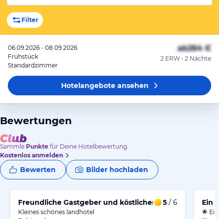
Filter
ab
264 €
06.09.2026 - 08.09.2026
Frühstück
2 ERW • 2 Nächte
Standardzimmer
Hotelangebote
ansehen
Bewertungen
Sammle
Punkte
für Deine Hotelbewertung.
Kostenlos anmelden
Bewerten
Bilder hochladen
Freundliche Gastgeber und köstliches Essen im ländlic
5
/ 6
Ein 
Kleines schönes landhotel
🌟 Ei