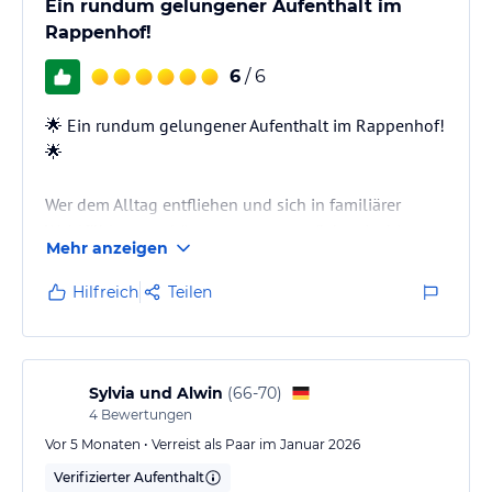
Ein rundum gelungener Aufenthalt im
Rappenhof!
6
/ 6
🌟 Ein rundum gelungener Aufenthalt im Rappenhof!
🌟
Wer dem Alltag entfliehen und sich in familiärer
Wohlfühlatmosphäre entspannen möchte, ist hier
Mehr anzeigen
goldrichtig. Wir haben 9 Tage im wunderschönen
Zellertal verbracht und es war fantastisch.
Hilfreich
Teilen
🍽️ Essen, Genuss mit Sternchen
Frühstück? Ein Buffet, das selbst Morgenmuffel zum
Strahlen bringt. Abends gab’s ein 3-Gänge-Menü mit
Sylvia und Alwin
(
66-70
)
Auswahl zwischen drei Hauptgerichten, jedes Mal
4
Bewertungen
anders, jedes Mal köstlich. Die Vorsuppe war nie nur
Vor 5 Monaten • Verreist als Paar im Januar 2026
Suppe, sondern ein kleiner Gruß aus…
Verifizierter Aufenthalt