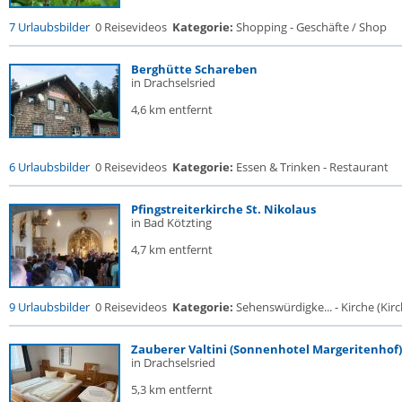
7 Urlaubsbilder
0 Reisevideos
Kategorie:
Shopping - Geschäfte / Shop
Berghütte Schareben
in Drachselsried
4,6 km entfernt
6 Urlaubsbilder
0 Reisevideos
Kategorie:
Essen & Trinken - Restaurant
Pfingstreiterkirche St. Nikolaus
in Bad Kötzting
4,7 km entfernt
9 Urlaubsbilder
0 Reisevideos
Kategorie:
Sehenswürdigke... - Kirche (Kirch
Zauberer Valtini (Sonnenhotel Margeritenhof)
in Drachselsried
5,3 km entfernt