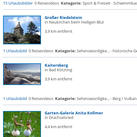
15 Urlaubsbilder
0 Reisevideos
Kategorie:
Sport & Freizeit - Schwimmba
Großer Riedelstein
in Neukirchen beim Heiligen Blut
3,9 km entfernt
1 Urlaubsbild
0 Reisevideos
Kategorie:
Sehenswürdigke... - historische Ge
Kaitersberg
in Bad Kötzting
3,9 km entfernt
1 Urlaubsbild
0 Reisevideos
Kategorie:
Sehenswürdigke... - Berg / Vulkan
Garten-Galerie Anita Kollmer
in Drachselsried
4,4 km entfernt