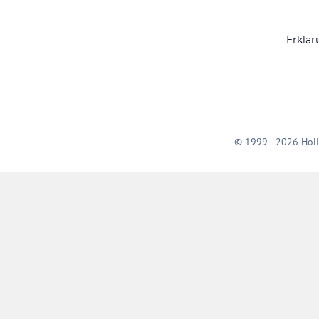
Erklär
© 1999 - 2026 Holi