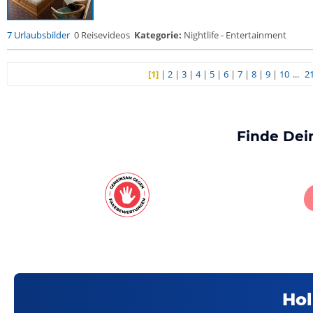
7 Urlaubsbilder
0 Reisevideos
Kategorie:
Nightlife - Entertainment
[1]
|
2
|
3
|
4
|
5
|
6
|
7
|
8
|
9
|
10
...
2
Finde Dei
Hol