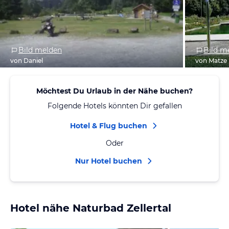
Bild melden
Bild m
von Daniel
von Matze
Möchtest Du Urlaub in der Nähe buchen?
Folgende Hotels könnten Dir gefallen
Hotel & Flug buchen
Oder
Nur Hotel buchen
Hotel nähe Naturbad Zellertal