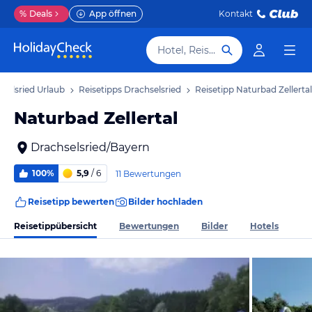
%
Deals
App öffnen
Kontakt
Hotel, Reiseziel
selsried Urlaub
Reisetipps Drachselsried
Reisetipp Naturbad Zellertal
Naturbad Zellertal
Drachselsried/Bayern
100%
5,9
/ 6
11 Bewertungen
Reisetipp bewerten
Bilder hochladen
Reisetippübersicht
Bewertungen
Bilder
Hotels