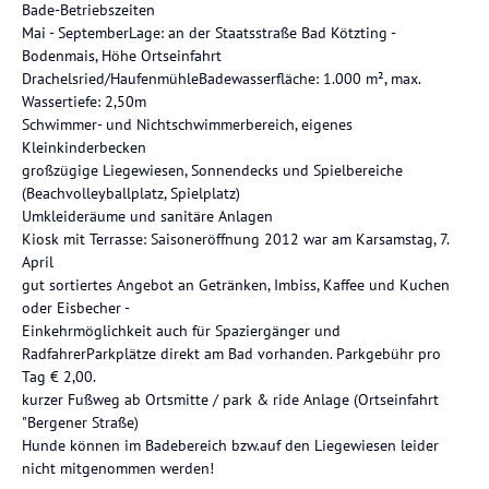
Bade-Betriebszeiten
Mai - SeptemberLage: an der Staatsstraße Bad Kötzting -
Bodenmais, Höhe Ortseinfahrt
Drachelsried/HaufenmühleBadewasserfläche: 1.000 m², max.
Wassertiefe: 2,50m
Schwimmer- und Nichtschwimmerbereich, eigenes
Kleinkinderbecken
großzügige Liegewiesen, Sonnendecks und Spielbereiche
(Beachvolleyballplatz, Spielplatz)
Umkleideräume und sanitäre Anlagen
Kiosk mit Terrasse: Saisoneröffnung 2012 war am Karsamstag, 7.
April
gut sortiertes Angebot an Getränken, Imbiss, Kaffee und Kuchen
oder Eisbecher -
Einkehrmöglichkeit auch für Spaziergänger und
RadfahrerParkplätze direkt am Bad vorhanden. Parkgebühr pro
Tag € 2,00.
kurzer Fußweg ab Ortsmitte / park & ride Anlage (Ortseinfahrt
"Bergener Straße)
Hunde können im Badebereich bzw.auf den Liegewiesen leider
nicht mitgenommen werden!