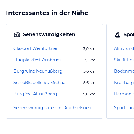
Interessantes in der Nähe
Sehenswürdigkeiten
Spor
Glasdorf Weinfurtner
Aktiv und
3,0
km
Flugplatzfest Arnbruck
Skilift Ec
3,1
km
Burgruine Neunußberg
5,6
km
Schloßkapelle St. Michael
Kronberg
5,6
km
Burgfest Altnußberg
Harmonie
5,8
km
Sehenswürdigkeiten in Drachselsried