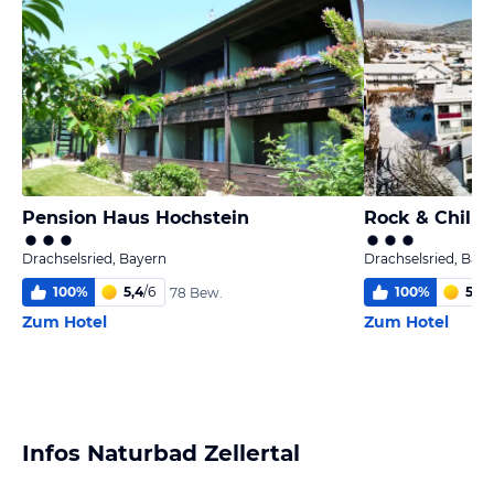
Pension Haus Hochstein
Rock & Chill H
Drachselsried, Bayern
Drachselsried, Bay
100
%
5,4
/
6
100
%
5,9
/
78 Bew.
Zum Hotel
Zum Hotel
Infos Naturbad Zellertal