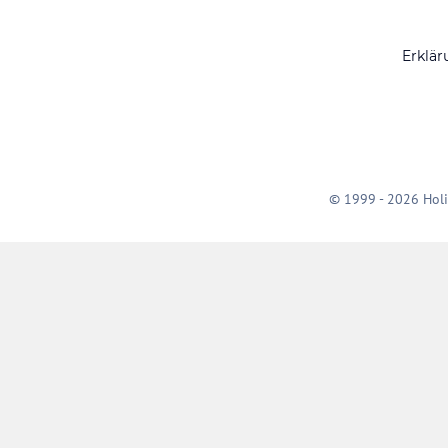
Erklär
© 1999 - 2026 Holi