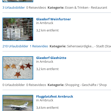
3 Urlaubsbilder
0 Reisevideos
Kategorie:
Essen & Trinken - Restaurant
Glasdorf Weinfurtner
in Arnbruck
3,2 km entfernt
210 Urlaubsbilder
1 Reisevideo
Kategorie:
Sehenswürdigke... - Stadt (Stad
Glasdorf Glashütte
in Arnbruck
3,2 km entfernt
0 Urlaubsbilder
0 Reisevideos
Kategorie:
Shopping - Geschäfte / Shop
Flugplatzfest Arnbruck
in Arnbruck
3,4 km entfernt