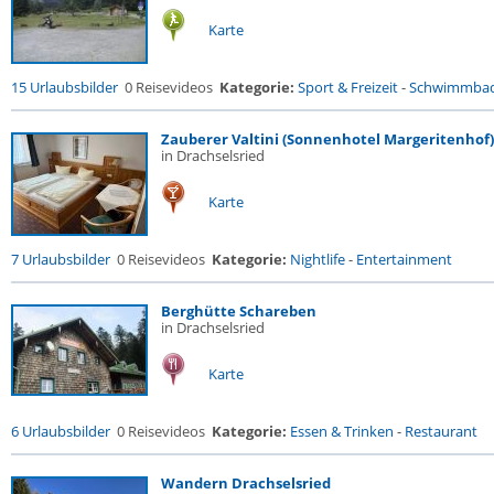
Karte
15 Urlaubsbilder
0 Reisevideos
Kategorie:
Sport & Freizeit
-
Schwimmba
Zauberer Valtini (Sonnenhotel Margeritenhof)
in Drachselsried
Karte
7 Urlaubsbilder
0 Reisevideos
Kategorie:
Nightlife
-
Entertainment
Berghütte Schareben
in Drachselsried
Karte
6 Urlaubsbilder
0 Reisevideos
Kategorie:
Essen & Trinken
-
Restaurant
Wandern Drachselsried