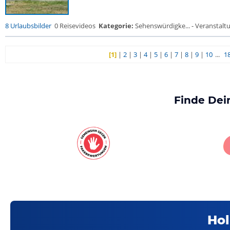
8 Urlaubsbilder
0 Reisevideos
Kategorie:
Sehenswürdigke... - Veranstalt
[1]
|
2
|
3
|
4
|
5
|
6
|
7
|
8
|
9
|
10
...
1
Finde Dei
Hol