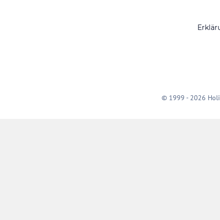
Erklär
© 1999 - 2026 Holi