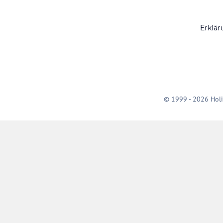
Erklär
© 1999 - 2026 Holi