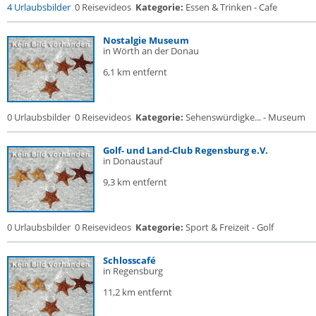
4 Urlaubsbilder
0 Reisevideos
Kategorie:
Essen & Trinken - Cafe
Nostalgie Museum
in Wörth an der Donau
6,1 km entfernt
0 Urlaubsbilder
0 Reisevideos
Kategorie:
Sehenswürdigke... - Museum
Golf- und Land-Club Regensburg e.V.
in Donaustauf
9,3 km entfernt
0 Urlaubsbilder
0 Reisevideos
Kategorie:
Sport & Freizeit - Golf
Schlosscafé
in Regensburg
11,2 km entfernt