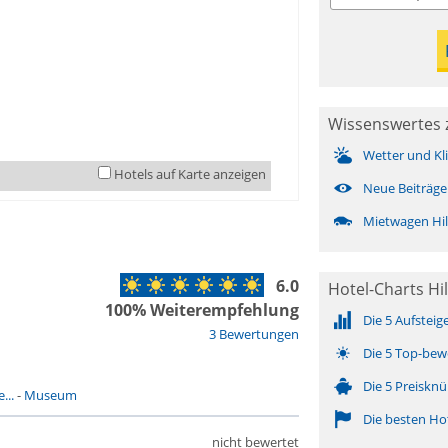
Wissenswertes z
Wetter und Kl
Hotels auf Karte anzeigen
Neue Beiträge
Mietwagen Hil
6.0
Hotel-Charts Hil
100% Weiterempfehlung
Die 5 Aufsteig
3 Bewertungen
Die 5 Top-bew
Die 5 Preisknü
...
-
Museum
Die besten Ho
nicht bewertet