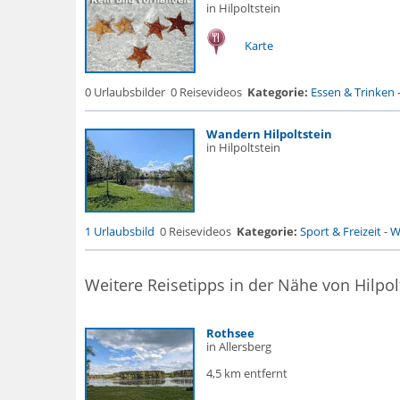
in Hilpoltstein
Karte
0 Urlaubsbilder
0 Reisevideos
Kategorie:
Essen & Trinken
Wandern Hilpoltstein
in Hilpoltstein
1 Urlaubsbild
0 Reisevideos
Kategorie:
Sport & Freizeit
-
W
Weitere Reisetipps in der Nähe von Hilpol
Rothsee
in Allersberg
4,5 km entfernt