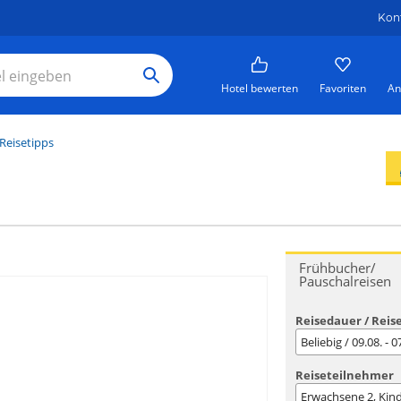
Kon
Hotel bewerten
Favoriten
An
Reisetipps
Frühbucher/
Pauschalreisen
Reisedauer / Reis
Beliebig / 09.08. - 
Reiseteilnehmer
Erwachsene
2
, Kin