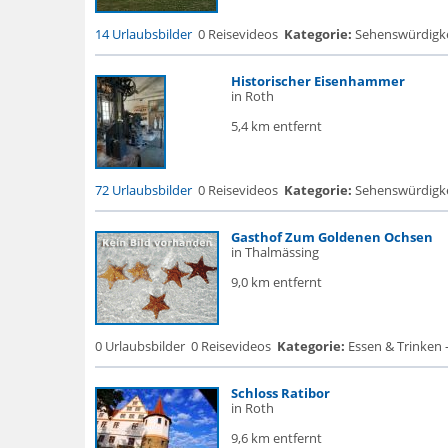
14 Urlaubsbilder
0 Reisevideos
Kategorie:
Sehenswürdigke..
Historischer Eisenhammer
in Roth
5,4 km entfernt
72 Urlaubsbilder
0 Reisevideos
Kategorie:
Sehenswürdigke
Gasthof Zum Goldenen Ochsen
in Thalmässing
9,0 km entfernt
0 Urlaubsbilder
0 Reisevideos
Kategorie:
Essen & Trinken 
Schloss Ratibor
in Roth
9,6 km entfernt