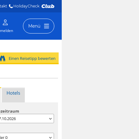
takt
HolidayCheck 
Menü
melden
Einen Reisetipp bewerten
Hotels
ezeitraum
07.10.2026
der
0