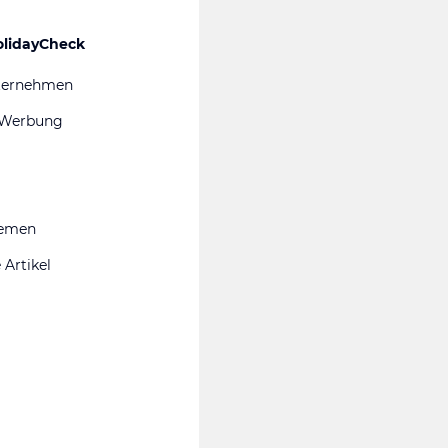
olidayCheck
ternehmen
 Werbung
hemen
 Artikel