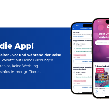
 die App!
eiter – vor und während der Reise
p-Rabatte
auf Deine Buchungen
tenlos,
keine Werbung
infos immer griffbereit