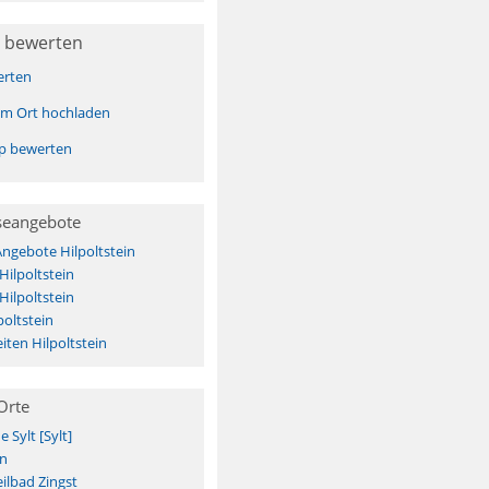
 bewerten
erten
sem Ort hochladen
pp bewerten
seangebote
Angebote Hilpoltstein
Hilpoltstein
Hilpoltstein
poltstein
ten Hilpoltstein
Orte
Sylt [Sylt]
n
ilbad Zingst