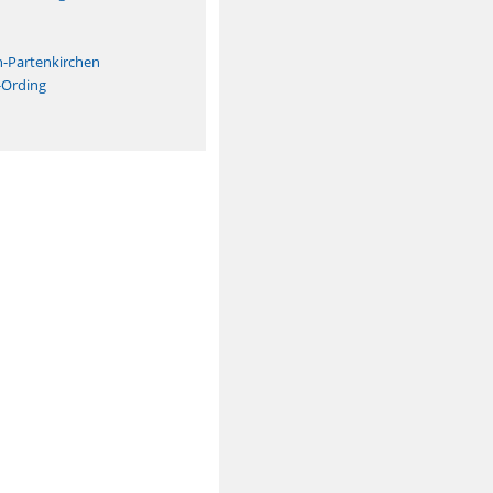
n
h-Partenkirchen
-Ording