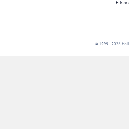
Erklär
© 1999 - 2026 Holi