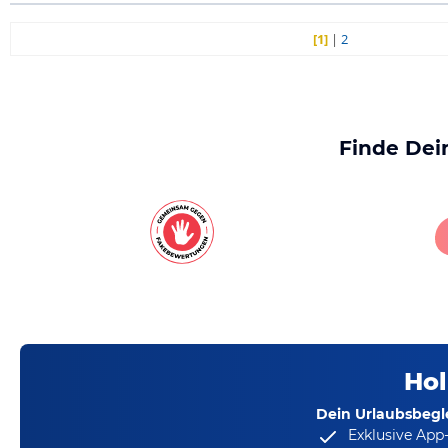
[1]
|
2
Finde Dei
Hol
Dein Urlaubsbegle
Exklusive App