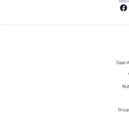
Besuc
Deal-
Nu
Priva