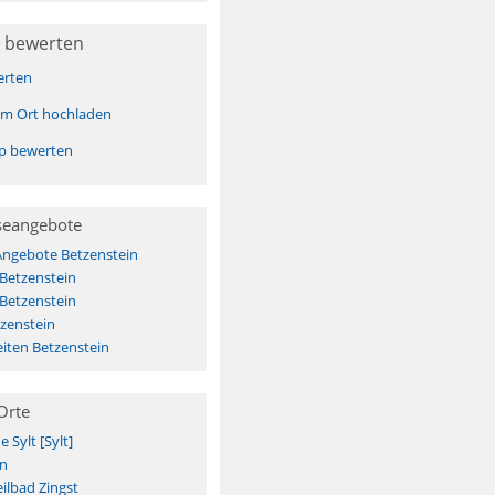
 bewerten
erten
sem Ort hochladen
pp bewerten
seangebote
Angebote Betzenstein
 Betzenstein
 Betzenstein
zenstein
iten Betzenstein
Orte
Sylt [Sylt]
n
ilbad Zingst