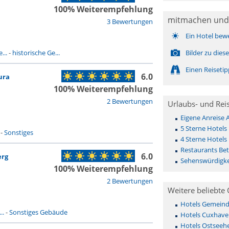
100% Weiterempfehlung
mitmachen und
3 Bewertungen
Ein Hotel bew
...
-
historische Ge...
Bilder zu die
Einen Reiseti
6.0
ura
100% Weiterempfehlung
2 Bewertungen
Urlaubs- und Rei
Eigene Anreise 
5 Sterne Hotels
-
Sonstiges
4 Sterne Hotels
Restaurants Bet
6.0
erg
Sehenswürdigke
100% Weiterempfehlung
2 Bewertungen
Weitere beliebte 
Hotels Gemeinde 
..
-
Sonstiges Gebäude
Hotels Cuxhave
Hotels Ostseehe