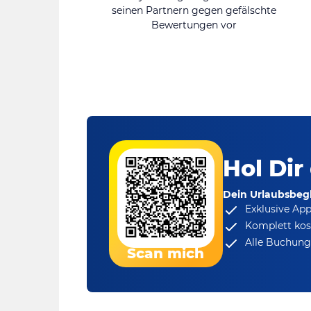
seinen Partnern gegen gefälschte
Bewertungen vor
Hol Dir
Dein Urlaubsbegl
Exklusive Ap
Komplett kos
Alle Buchungs
Scan mich