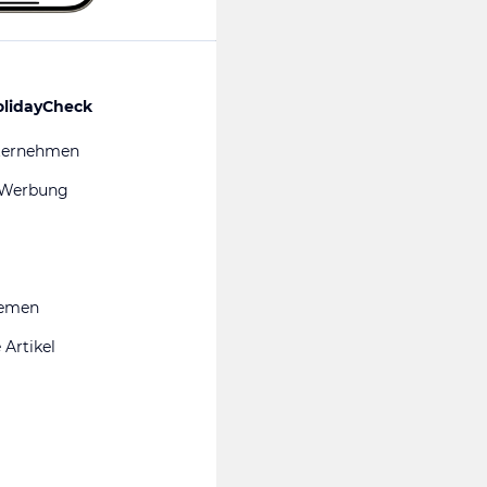
olidayCheck
ternehmen
 Werbung
hemen
 Artikel