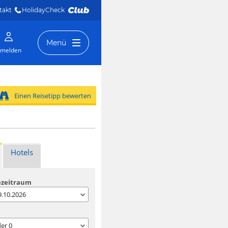
takt
HolidayCheck 
Menü
melden
Einen Reisetipp bewerten
Hotels
ezeitraum
09.10.2026
der
0