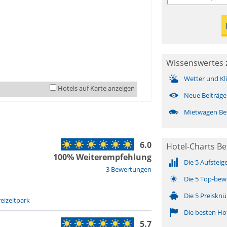
Wissenswertes 
Wetter und Kl
Hotels auf Karte anzeigen
Neue Beiträge
Mietwagen Be
6.0
Hotel-Charts Be
100% Weiterempfehlung
Die 5 Aufsteig
3 Bewertungen
Die 5 Top-bew
Die 5 Preisknü
reizeitpark
Die besten Ho
5.7