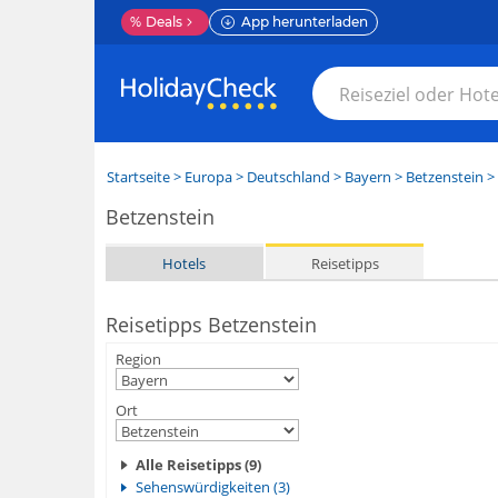
%
Deals
App herunterladen
Startseite
>
Europa
>
Deutschland
>
Bayern
>
Betzenstein
> 
Betzenstein
Hotels
Reisetipps
Reisetipps Betzenstein
Region
Ort
Alle Reisetipps (9)
Sehenswürdigkeiten (3)