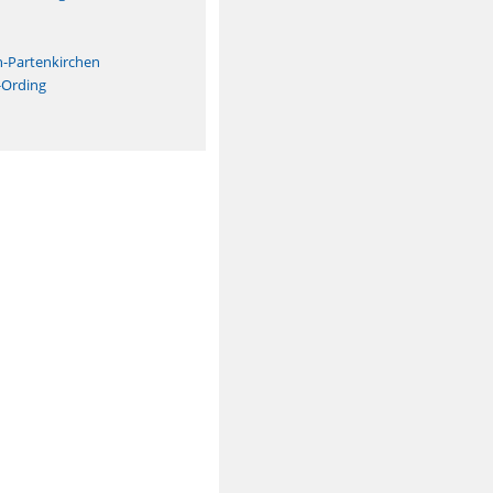
n
h-Partenkirchen
-Ording