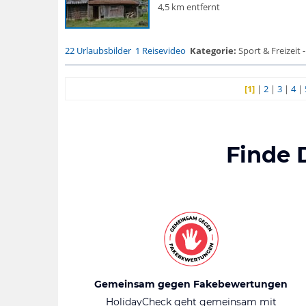
4,5 km entfernt
22 Urlaubsbilder
1 Reisevideo
Kategorie:
Sport & Freizeit -
[1]
|
2
|
3
|
4
|
Finde 
Gemeinsam gegen Fakebewertungen
HolidayCheck geht gemeinsam mit