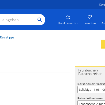
Kon
Hotel bewerten
Favoriten
An
Reisetipps
Frühbucher/
Pauschalreisen
Reisedauer / Reis
Beliebig / 11.08. - 
Reiseteilnehmer
Erwachsene
2
, Kin