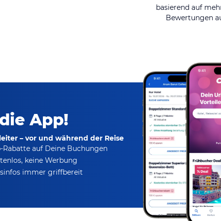
basierend auf mehr
Bewertungen au
 die App!
eiter – vor und während der Reise
p-Rabatte
auf Deine Buchungen
tenlos,
keine Werbung
infos immer griffbereit