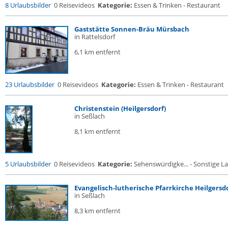
8 Urlaubsbilder
0 Reisevideos
Kategorie:
Essen & Trinken - Restaurant
Gaststätte Sonnen-Bräu Mürsbach
in Rattelsdorf
6,1 km entfernt
23 Urlaubsbilder
0 Reisevideos
Kategorie:
Essen & Trinken - Restaurant
Christenstein (Heilgersdorf)
in Seßlach
8,1 km entfernt
5 Urlaubsbilder
0 Reisevideos
Kategorie:
Sehenswürdigke... - Sonstige La
Evangelisch-lutherische Pfarrkirche Heilgersd
in Seßlach
8,3 km entfernt