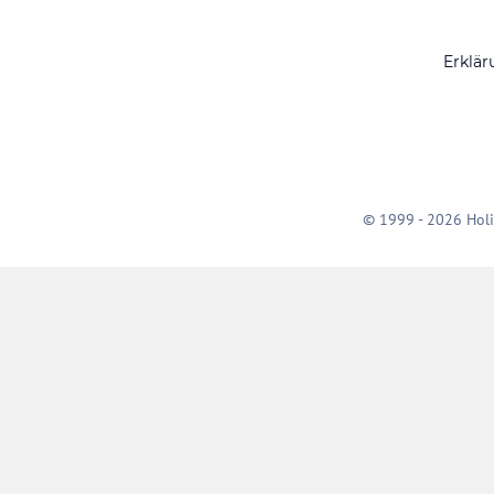
Erklär
© 1999 - 2026 Holi