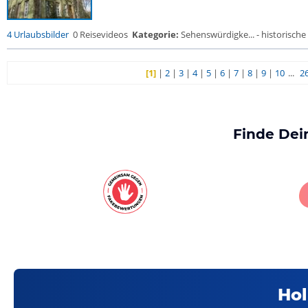
4 Urlaubsbilder
0 Reisevideos
Kategorie:
Sehenswürdigke... - historische 
[1]
|
2
|
3
|
4
|
5
|
6
|
7
|
8
|
9
|
10
...
2
Finde Dei
Hol