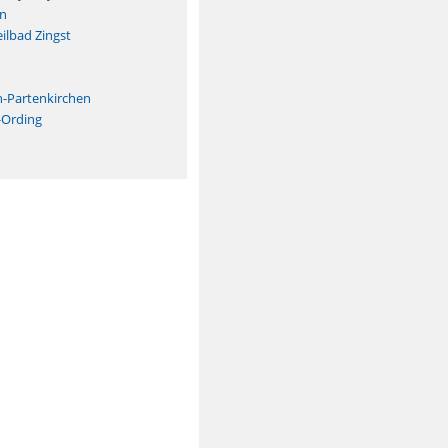
n
ilbad Zingst
n
h-Partenkirchen
-Ording