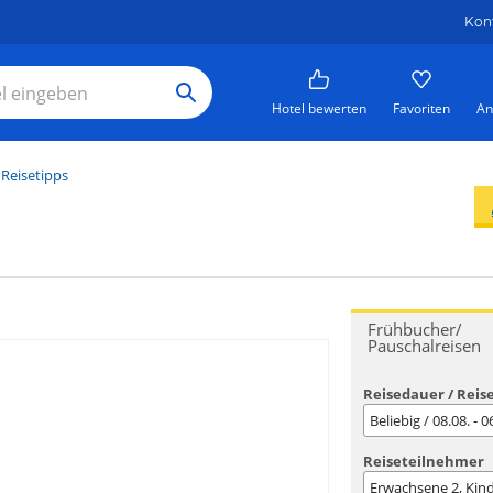
Kon
Hotel bewerten
Favoriten
An
Reisetipps
Frühbucher/
Pauschalreisen
Reisedauer / Reis
Beliebig / 08.08. - 
Reiseteilnehmer
Erwachsene
2
, Kin