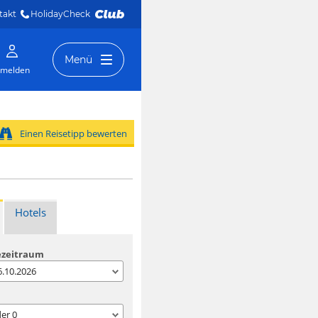
takt
HolidayCheck 
Menü
melden
Einen Reisetipp bewerten
Hotels
ezeitraum
06.10.2026
der
0