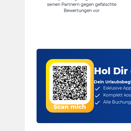
seinen Partnern gegen gefälschte
Bewertungen vor
Hol Dir
Dein Urlaubsbegl
Exklusive Ap
Komplett kos
Alle Buchungs
Scan mich