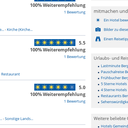
100% Weiterempfehlung
mitmachen und
1 Bewertung
Ein Hotel bew
...
-
Kirche (Kirche...
Bilder zu die
Einen Reiseti
5.5
100% Weiterempfehlung
1 Bewertung
Urlaubs- und Rei
Lastminute Ber
Pauschalreise B
-
Restaurant
Frühbucher Ber
5 Sterne Hotels
5.0
4 Sterne Hotels
100% Weiterempfehlung
Restaurants Ber
1 Bewertung
Sehenswürdigke
Weitere beliebte 
..
-
Sonstige Lands...
Hotels Gemeinde 