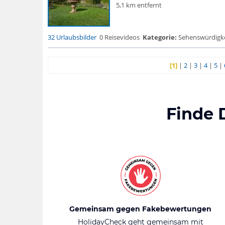
5,1 km entfernt
32 Urlaubsbilder
0 Reisevideos
Kategorie:
Sehenswürdigke..
[1]
|
2
|
3
|
4
|
5
|
Finde 
Gemeinsam gegen Fakebewertungen
HolidayCheck geht gemeinsam mit