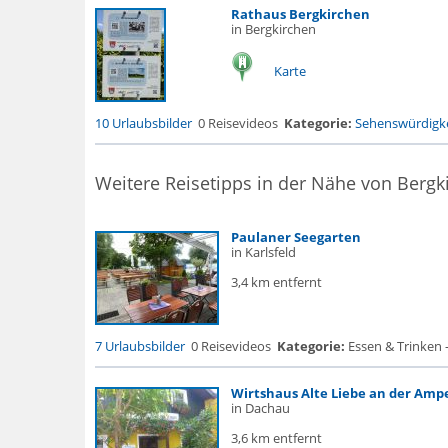
Rathaus Bergkirchen
in Bergkirchen
Karte
10 Urlaubsbilder
0 Reisevideos
Kategorie:
Sehenswürdigke
Weitere Reisetipps in der Nähe von Bergk
Paulaner Seegarten
in Karlsfeld
3,4 km entfernt
7 Urlaubsbilder
0 Reisevideos
Kategorie:
Essen & Trinken 
Wirtshaus Alte Liebe an der Amp
in Dachau
3,6 km entfernt