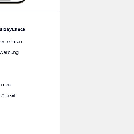
olidayCheck
ternehmen
 Werbung
hemen
 Artikel