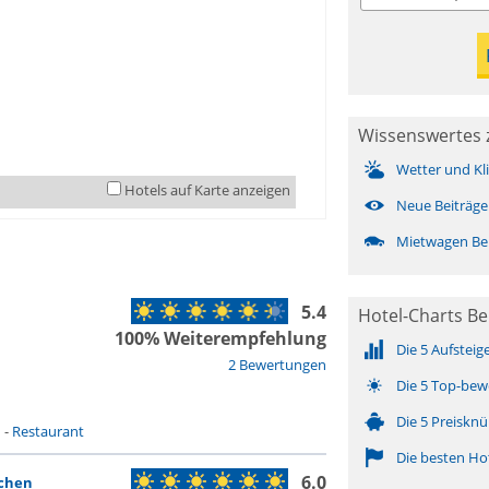
Wissenswertes 
Wetter und Kl
Hotels auf Karte anzeigen
Neue Beiträge
Mietwagen Be
5.4
Hotel-Charts Be
100% Weiterempfehlung
Die 5 Aufsteig
2 Bewertungen
Die 5 Top-bew
Die 5 Preisknü
n
-
Restaurant
Die besten Ho
6.0
rchen