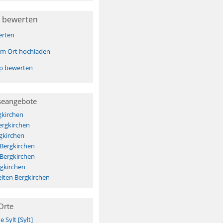
 bewerten
erten
sem Ort hochladen
pp bewerten
seangebote
gkirchen
ergkirchen
gkirchen
 Bergkirchen
 Bergkirchen
gkirchen
iten Bergkirchen
Orte
Sylt [Sylt]