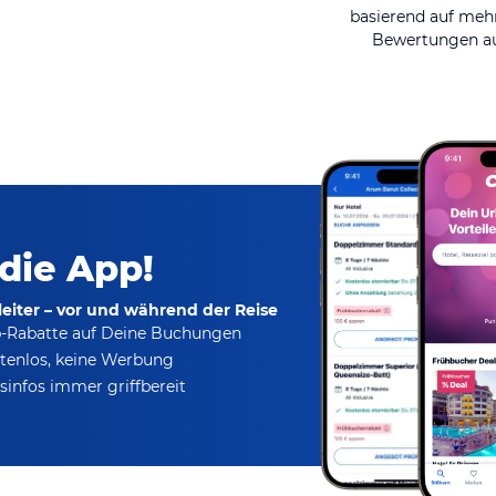
basierend auf mehr
Bewertungen au
 die App!
eiter – vor und während der Reise
p-Rabatte
auf Deine Buchungen
tenlos,
keine Werbung
infos immer griffbereit