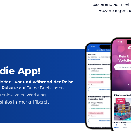
basierend auf mehr
Bewertungen au
 die App!
eiter – vor und während der Reise
p-Rabatte
auf Deine Buchungen
tenlos,
keine Werbung
infos immer griffbereit