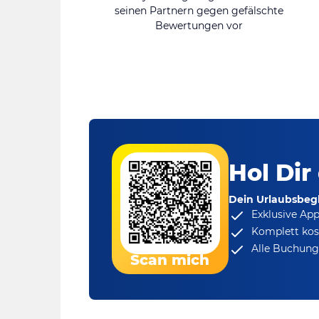
seinen Partnern gegen gefälschte
Bewertungen vor
Hol Dir
Dein Urlaubsbegl
Exklusive Ap
Komplett kos
Alle Buchungs
Scan mich