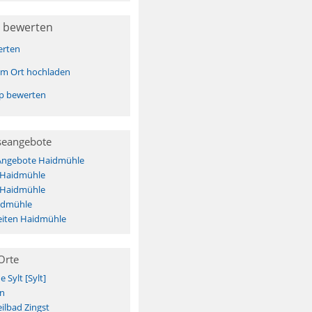
 bewerten
erten
sem Ort hochladen
pp bewerten
seangebote
 Angebote Haidmühle
s Haidmühle
s Haidmühle
idmühle
iten Haidmühle
Orte
Sylt [Sylt]
n
ilbad Zingst