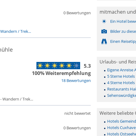
mitmachen und
0 Bewertungen
Ein Hotel bew
-
Wandern / Trek...
Bilder zu die
Einen Reiseti
mühle
Urlaubs- und Rei
5.3
Eigene Anreise
100% Weiterempfehlung
5 Sterne Hotel
18 Bewertungen
4 Sterne Hotel
Restaurants Ha
Sehenswürdigke
 - Wandern / Trek...
Weitere beliebte 
nicht bewertet
Hotels Gemeinde 
Hotels Cuxhave
0 Bewertungen
Hotels Ostseehe