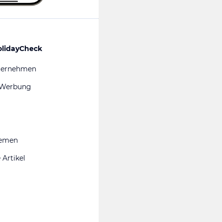
olidayCheck
ternehmen
 Werbung
hemen
 Artikel