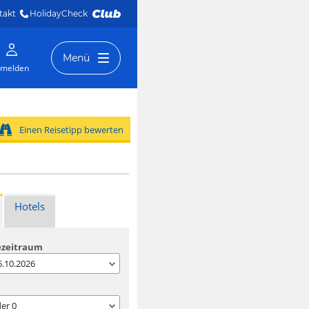
takt
HolidayCheck 
Menü
melden
Einen Reisetipp bewerten
Hotels
ezeitraum
05.10.2026
der
0