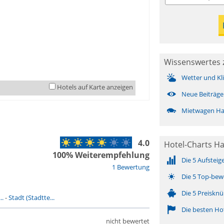
Wissenswertes 
Wetter und Kl
Hotels auf Karte anzeigen
Neue Beiträge
Mietwagen Ha
4.0
Hotel-Charts H
100% Weiterempfehlung
Die 5 Aufsteig
1 Bewertung
Die 5 Top-bew
Die 5 Preisknü
..
-
Stadt (Stadtte...
Die besten Ho
nicht bewertet