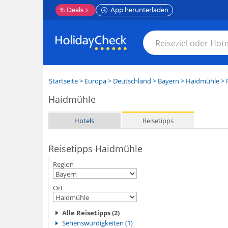
%
Deals
App herunterladen
Startseite
>
Europa
>
Deutschland
>
Bayern
>
Haidmühle
> 
Haidmühle
Hotels
Reisetipps
Reisetipps Haidmühle
Region
Ort
Alle Reisetipps (2)
Sehenswürdigkeiten (1)