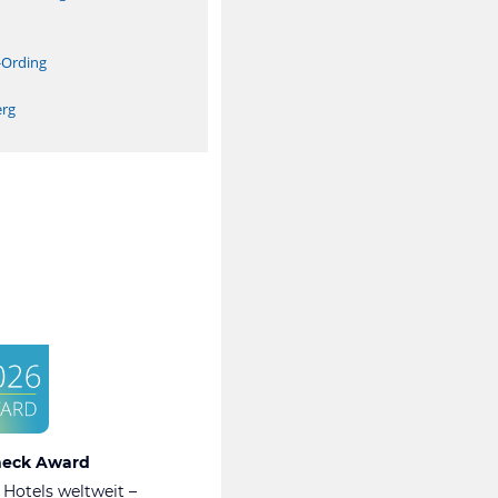
n
-Ording
erg
heck Award
 Hotels weltweit –