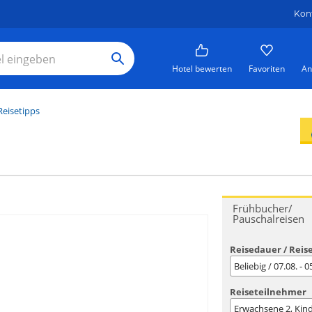
Kon
Hotel bewerten
Favoriten
An
Reisetipps
Frühbucher/
Pauschalreisen
Reisedauer / Reis
Beliebig / 07.08. - 
Reiseteilnehmer
Erwachsene
2
, Kin