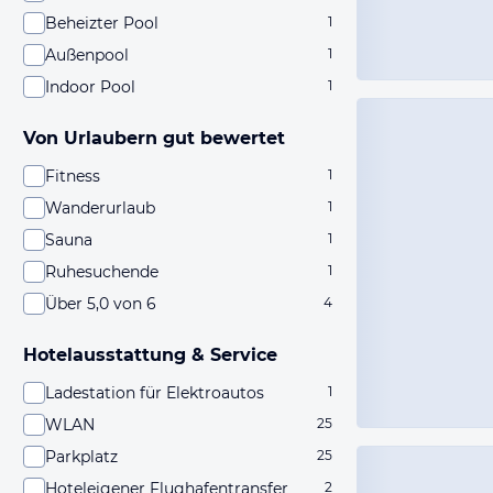
Beheizter Pool
1
Außenpool
1
Indoor Pool
1
Von Urlaubern gut bewertet
Fitness
1
Wanderurlaub
1
Sauna
1
Ruhesuchende
1
Über 5,0 von 6
4
Hotelausstattung & Service
Ladestation für Elektroautos
1
WLAN
25
Parkplatz
25
Hoteleigener Flughafentransfer
2