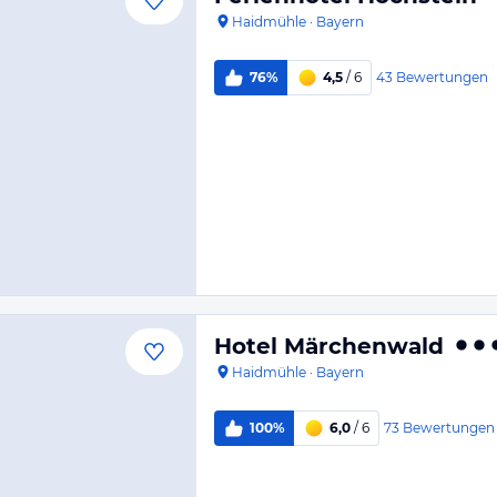
Haidmühle
·
Bayern
43
Bewertungen
76%
4,5
/ 6
Hotel Märchenwald
Haidmühle
·
Bayern
73
Bewertungen
100%
6,0
/ 6