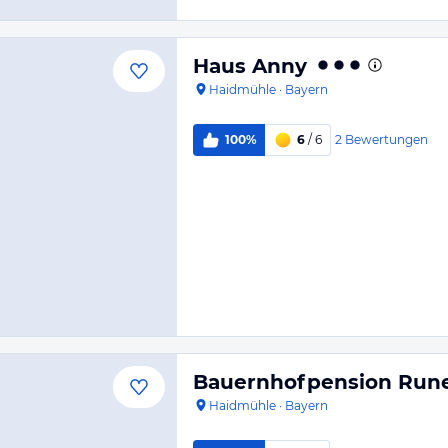
Haus Anny
Haidmühle
·
Bayern
2
Bewertungen
100%
6
/ 6
Bauernhofpension Run
Haidmühle
·
Bayern