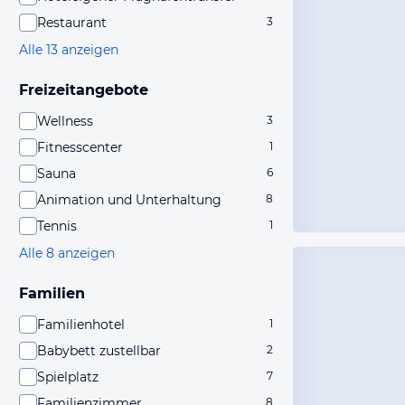
Restaurant
3
Alle 13 anzeigen
Freizeitangebote
Wellness
3
Fitnesscenter
1
Sauna
6
Animation und Unterhaltung
8
Tennis
1
Alle 8 anzeigen
Familien
Familienhotel
1
Babybett zustellbar
2
Spielplatz
7
Familienzimmer
8