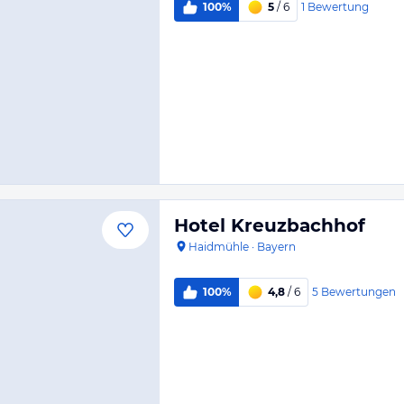
1
Bewertung
100%
5
/ 6
Hotel Kreuzbachhof
Haidmühle
·
Bayern
5
Bewertungen
100%
4,8
/ 6