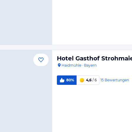
Hotel Gasthof Strohmai
Haidmühle
·
Bayern
15
Bewertungen
80%
4,6
/ 6