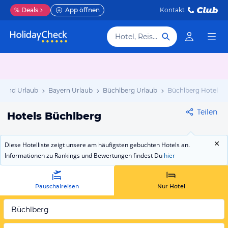
%
Deals
App öffnen
Kontakt
Hotel, Reiseziel
hland Urlaub
Bayern Urlaub
Büchlberg Urlaub
Büchlberg Hotels
Teilen
Hotels Büchlberg
Diese Hotelliste zeigt unsere am häufigsten gebuchten Hotels an.
Informationen zu Rankings und Bewertungen findest Du
hier
Pauschalreisen
Nur Hotel
Büchlberg