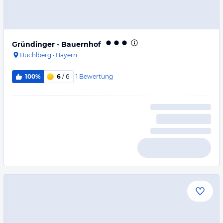
Gründinger - Bauernhof
Büchlberg
·
Bayern
1
Bewertung
100%
6
/ 6