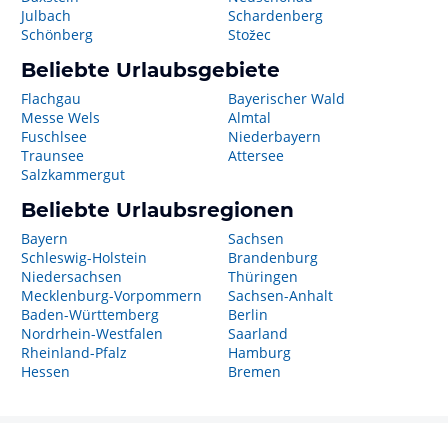
Julbach
Schardenberg
Schönberg
Stožec
Beliebte Urlaubsgebiete
Flachgau
Bayerischer Wald
Messe Wels
Almtal
Fuschlsee
Niederbayern
Traunsee
Attersee
Salzkammergut
Beliebte Urlaubsregionen
Bayern
Sachsen
Schleswig-Holstein
Brandenburg
Niedersachsen
Thüringen
Mecklenburg-Vorpommern
Sachsen-Anhalt
Baden-Württemberg
Berlin
Nordrhein-Westfalen
Saarland
Rheinland-Pfalz
Hamburg
Hessen
Bremen