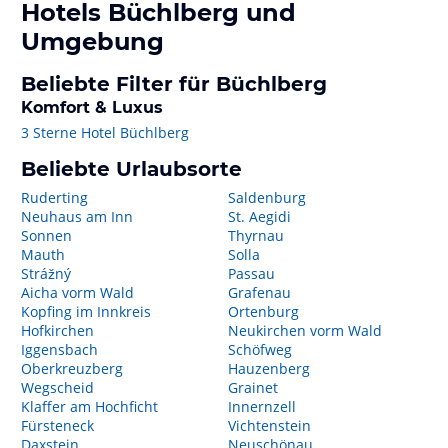
Hotels
Büchlberg
und
Umgebung
Beliebte Filter für Büchlberg
Komfort & Luxus
3 Sterne Hotel Büchlberg
Beliebte Urlaubsorte
Ruderting
Saldenburg
Neuhaus am Inn
St. Aegidi
Sonnen
Thyrnau
Mauth
Solla
Strážný
Passau
Aicha vorm Wald
Grafenau
Kopfing im Innkreis
Ortenburg
Hofkirchen
Neukirchen vorm Wald
Iggensbach
Schöfweg
Oberkreuzberg
Hauzenberg
Wegscheid
Grainet
Klaffer am Hochficht
Innernzell
Fürsteneck
Vichtenstein
Daxstein
Neuschönau