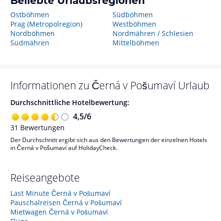
Beliebte Urlaubsregionen
Ostböhmen
Südböhmen
Prag (Metropolregion)
Westböhmen
Nordböhmen
Nordmähren / Schlesien
Südmähren
Mittelböhmen
Informationen zu
Černá v Pošumaví
Urlaub
Durchschnittliche Hotelbewertung:
4,5
/
6
31
Bewertungen
Der Durchschnitt ergibt sich aus den Bewertungen der einzelnen Hotels
in Černá v Pošumaví auf HolidayCheck.
Reiseangebote
Last Minute Černá v Pošumaví
Pauschalreisen Černá v Pošumaví
Mietwagen Černá v Pošumaví