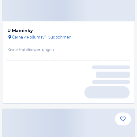
U Maminky
Černá v Pošumaví
·
Südböhmen
Keine Hotelbewertungen