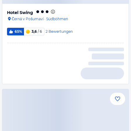
Hotel Swing
Černá v Pošumaví
·
Südböhmen
2
Bewertungen
65%
3,6
/ 6