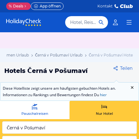
%
Deals
App öffnen
Kontakt
Hotel, Reiseziel
böhmen Urlaub
Černá v Pošumaví Urlaub
Černá v Pošumaví Hotels
Teilen
Hotels Černá v Pošumaví
Diese Hotelliste zeigt unsere am häufigsten gebuchten Hotels an.
Informationen zu Rankings und Bewertungen findest Du
hier
Pauschalreisen
Nur Hotel
Černá v Pošumaví