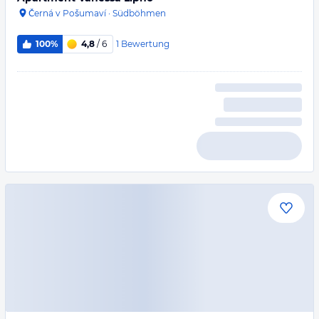
Černá v Pošumaví
·
Südböhmen
1
Bewertung
100%
4,8
/ 6