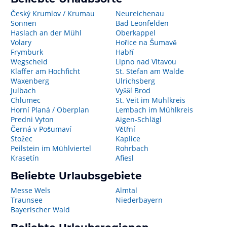
Český Krumlov / Krumau
Neureichenau
Sonnen
Bad Leonfelden
Haslach an der Mühl
Oberkappel
Volary
Hořice na Šumavě
Frymburk
Habří
Wegscheid
Lipno nad Vltavou
Klaffer am Hochficht
St. Stefan am Walde
Waxenberg
Ulrichsberg
Julbach
Vyšší Brod
Chlumec
St. Veit im Mühlkreis
Horní Planá / Oberplan
Lembach im Mühlkreis
Predni Vyton
Aigen-Schlägl
Černá v Pošumaví
Větřní
Stožec
Kaplice
Peilstein im Mühlviertel
Rohrbach
Krasetín
Afiesl
Beliebte Urlaubsgebiete
Messe Wels
Almtal
Traunsee
Niederbayern
Bayerischer Wald