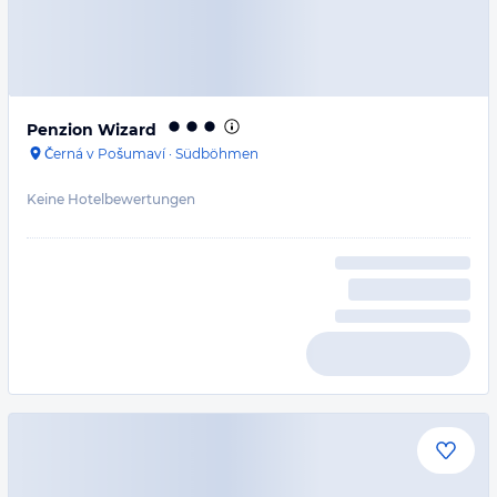
Penzion Wizard
Černá v Pošumaví
·
Südböhmen
Keine Hotelbewertungen