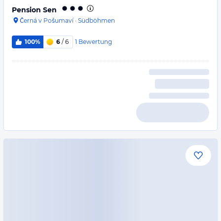
Pension Sen
Černá v Pošumaví
·
Südböhmen
1
Bewertung
100%
6
/ 6