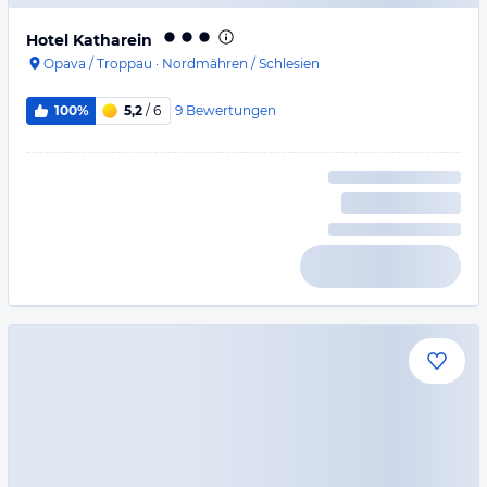
Hotel Katharein
Opava / Troppau
·
Nordmähren / Schlesien
9
Bewertungen
100%
5,2
/ 6