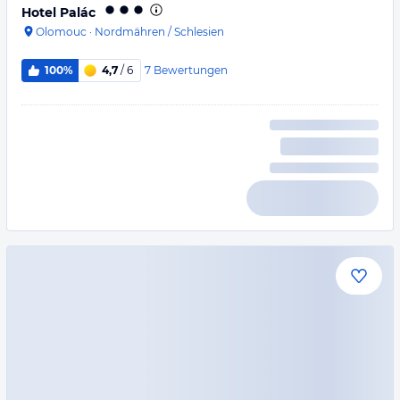
Hotel Palác
Olomouc
·
Nordmähren / Schlesien
7
Bewertungen
100%
4,7
/ 6