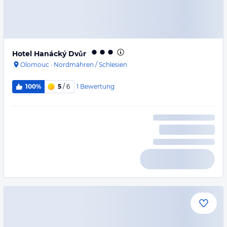
Hotel Hanácký Dvůr
Olomouc
·
Nordmähren / Schlesien
1
Bewertung
100%
5
/ 6