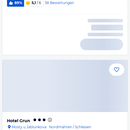
38
Bewertungen
89%
5,1
/ 6
Hotel Grun
Mosty u Jablunkova
·
Nordmähren / Schlesien