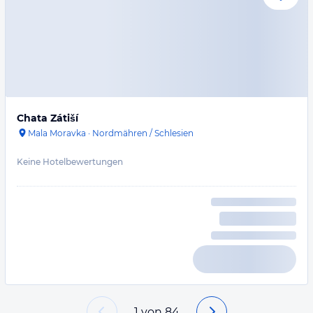
Chata Zátiší
Mala Moravka
·
Nordmähren / Schlesien
Keine Hotelbewertungen
1
von
84