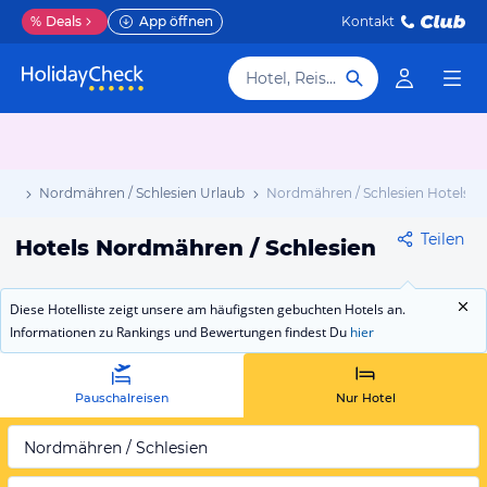
%
Deals
App öffnen
Kontakt
Hotel, Reiseziel
aub
Nordmähren / Schlesien Urlaub
Nordmähren / Schlesien Hotels
Teilen
Hotels Nordmähren / Schlesien
Diese Hotelliste zeigt unsere am häufigsten gebuchten Hotels an.
Informationen zu Rankings und Bewertungen findest Du
hier
Pauschalreisen
Nur Hotel
Nordmähren / Schlesien