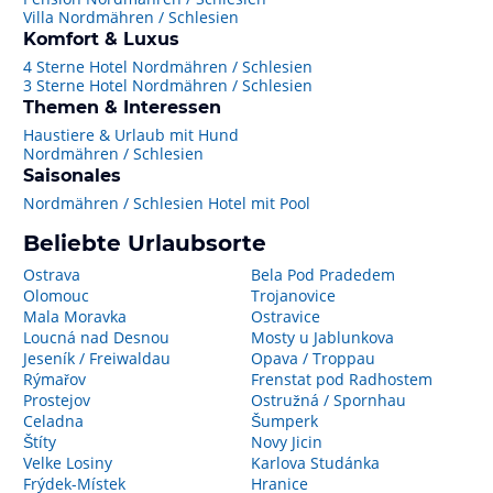
Villa Nordmähren / Schlesien
Komfort & Luxus
4 Sterne Hotel Nordmähren / Schlesien
3 Sterne Hotel Nordmähren / Schlesien
Themen & Interessen
Haustiere & Urlaub mit Hund
Nordmähren / Schlesien
Saisonales
Nordmähren / Schlesien Hotel mit Pool
Beliebte Urlaubsorte
Ostrava
Bela Pod Pradedem
Olomouc
Trojanovice
Mala Moravka
Ostravice
Loucná nad Desnou
Mosty u Jablunkova
Jeseník / Freiwaldau
Opava / Troppau
Rýmařov
Frenstat pod Radhostem
Prostejov
Ostružná / Spornhau
Celadna
Šumperk
Štíty
Novy Jicin
Velke Losiny
Karlova Studánka
Frýdek-Místek
Hranice