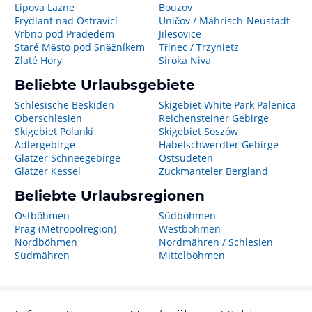
Lipova Lazne
Bouzov
Frýdlant nad Ostravicí
Uničov / Mährisch-Neustadt
Vrbno pod Pradedem
Jilesovice
Staré Město pod Sněžníkem
Třinec / Trzynietz
Zlaté Hory
Siroka Niva
Beliebte Urlaubsgebiete
Schlesische Beskiden
Skigebiet White Park Palenica
Oberschlesien
Reichensteiner Gebirge
Skigebiet Polanki
Skigebiet Soszów
Adlergebirge
Habelschwerdter Gebirge
Glatzer Schneegebirge
Ostsudeten
Glatzer Kessel
Zuckmanteler Bergland
Beliebte Urlaubsregionen
Ostböhmen
Südböhmen
Prag (Metropolregion)
Westböhmen
Nordböhmen
Nordmähren / Schlesien
Südmähren
Mittelböhmen