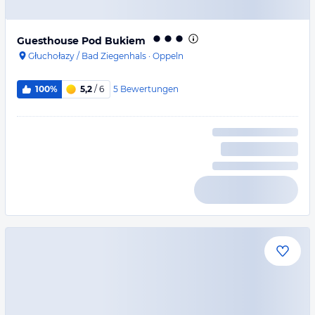
Guesthouse Pod Bukiem
Głuchołazy / Bad Ziegenhals
·
Oppeln
5
Bewertungen
100%
5,2
/ 6