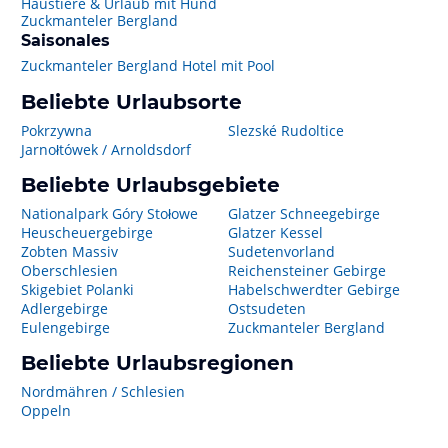
Haustiere & Urlaub mit Hund
Zuckmanteler Bergland
Saisonales
Zuckmanteler Bergland Hotel mit Pool
Beliebte Urlaubsorte
Pokrzywna
Slezské Rudoltice
Jarnołtówek / Arnoldsdorf
Beliebte Urlaubsgebiete
Nationalpark Góry Stołowe
Glatzer Schneegebirge
Heuscheuergebirge
Glatzer Kessel
Zobten Massiv
Sudetenvorland
Oberschlesien
Reichensteiner Gebirge
Skigebiet Polanki
Habelschwerdter Gebirge
Adlergebirge
Ostsudeten
Eulengebirge
Zuckmanteler Bergland
Beliebte Urlaubsregionen
Nordmähren / Schlesien
Oppeln