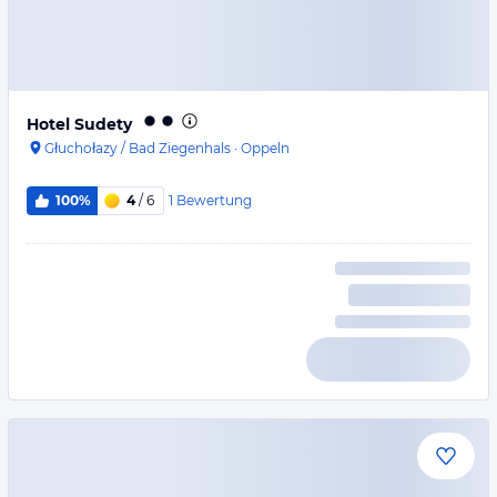
Hotel Sudety
Głuchołazy / Bad Ziegenhals
·
Oppeln
1
Bewertung
100%
4
/ 6