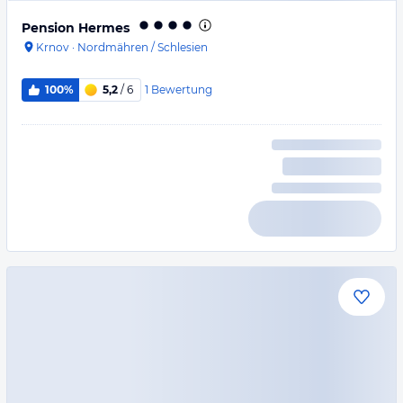
Pension Hermes
Krnov
·
Nordmähren / Schlesien
1
Bewertung
100%
5,2
/ 6