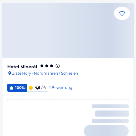
Hotel Minerál
Zlaté Hory
·
Nordmähren / Schlesien
1
Bewertung
100%
4,6
/ 6