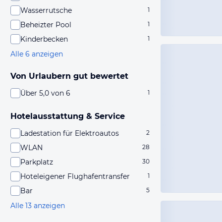
Wasserrutsche
1
Beheizter Pool
1
Kinderbecken
1
Alle 6 anzeigen
Von Urlaubern gut bewertet
Über 5,0 von 6
1
Hotelausstattung & Service
Ladestation für Elektroautos
2
WLAN
28
Parkplatz
30
Hoteleigener Flughafentransfer
1
Bar
5
Alle 13 anzeigen