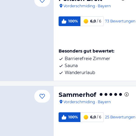
Vorderschmiding
·
Bayern
73
Bewertungen
100%
6,0
/ 6
Besonders gut bewertet:
Barrierefreie Zimmer
Sauna
Wanderurlaub
Sammerhof
Vorderschmiding
·
Bayern
25
Bewertungen
100%
6,0
/ 6