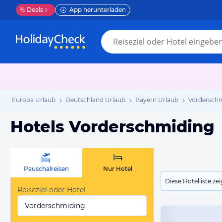
%
Deals
App herunterladen
Europa Urlaub
Deutschland Urlaub
Bayern Urlaub
Vorderschm
Hotels Vorderschmiding
Pauschalreisen
Nur Hotel
Diese Hotelliste z
Reiseziel oder Hotel
Vorderschmiding