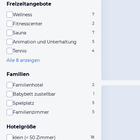
Freizeitangebote
Wellness
7
Fitnesscenter
2
Sauna
7
Animation und Unterhaltung
5
Tennis
4
Alle 8 anzeigen
Familien
Familienhotel
2
Babybett zustellbar
1
Spielplatz
5
Familienzimmer
5
Hotelgröße
klein (< 50 Zimmer)
18