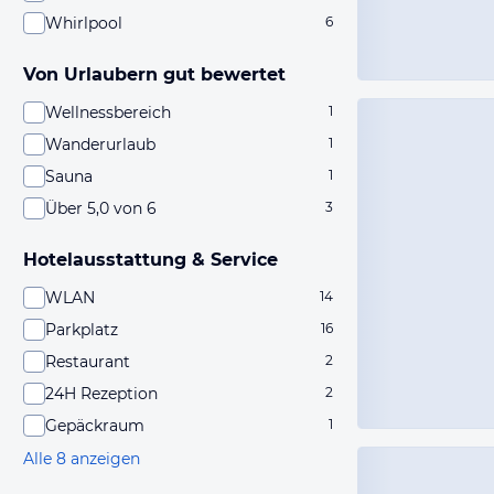
Whirlpool
6
Von Urlaubern gut bewertet
Wellnessbereich
1
Wanderurlaub
1
Sauna
1
Über 5,0 von 6
3
Hotelausstattung & Service
WLAN
14
Parkplatz
16
Restaurant
2
24H Rezeption
2
Gepäckraum
1
Alle 8 anzeigen