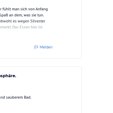
r fühlt man sich von Anfang
Spaß an dem, was sie tun.
 obwohl es wegen Silvester
merkt. Das Essen hier ist
Melden
osphäre.
und sauberem Bad.