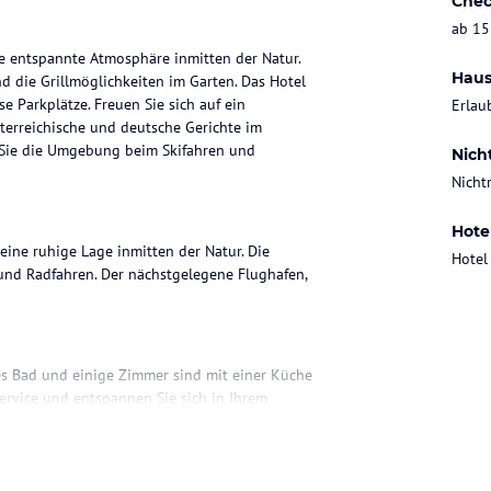
Chec
ab 15
ne entspannte Atmosphäre inmitten der Natur.
Haus
d die Grillmöglichkeiten im Garten. Das Hotel
 Parkplätze. Freuen Sie sich auf ein
Erlau
terreichische und deutsche Gerichte im
 Sie die Umgebung beim Skifahren und
Nich
Nicht
Hote
eine ruhige Lage inmitten der Natur. Die
Hotel
und Radfahren. Der nächstgelegene Flughafen,
es Bad und einige Zimmer sind mit einer Küche
ervice und entspannen Sie sich in Ihrem