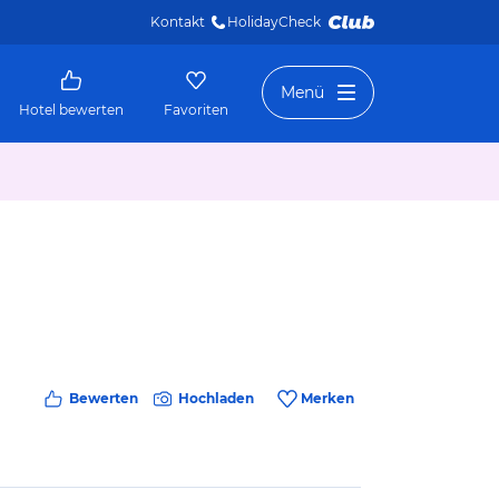
Kontakt
HolidayCheck 
Menü
Hotel bewerten
Favoriten
Bewerten
Hochladen
Merken