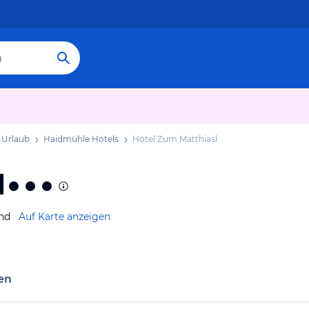
 Urlaub
Haidmühle Hotels
Hotel Zum Matthiasl
l
and
Auf Karte anzeigen
en