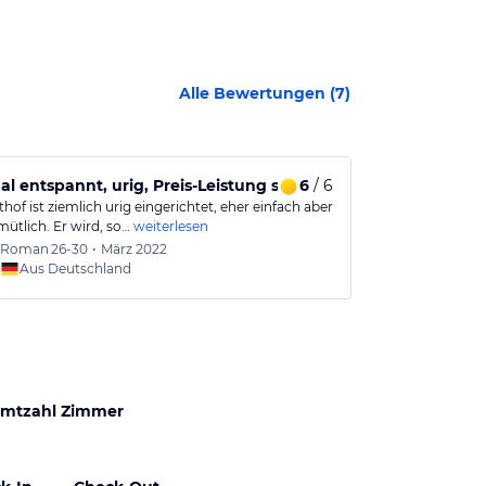
Alle Bewertungen (
7
)
ute Atmosphäre.
l entspannt, urig, Preis-Leistung sehr gut
6
/ 6
Ferien auf 
hof ist ziemlich urig eingerichtet, eher einfach aber
Jedesmal ein A
ütlich. Er wird, so…
weiterlesen
vieles neu reno
Roman
26-30
•
März 2022
Bärbel
Aus Deutschland
Aus
mtzahl Zimmer