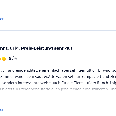
len
nt, urig, Preis-Leistung sehr gut
6
/ 6
lich urig eingerichtet, eher einfach aber sehr gemütlich. Er wird,
. Zimmer waren sehr sauber. Alle waren sehr unkompliziert und ziem
l, sondern interessanterweise auch für die Tiere auf der Ranch. Lo
 bietet für Pferdebegeisterte auch jede Menge Möglichkeiten. Un
lstuhl bei Country-Musik in der Reithalle…
len