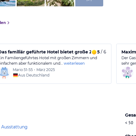
den
Das familiär geführte Hotel bietet große Zimmer und eine g
5
/ 6
Maxima
Ein Familiengeführtes Hotel mit großen Zimmern und
Der Gast
einfachem aber funktionalem und…
weiterlesen
sehr gem
Mario
51-55
•
März 2025
Aus Deutschland
Gesa
< 50
 Ausstattung