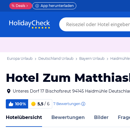
%
Deals
App herunterladen
Europa Urlaub
Deutschland Urlaub
Bayern Urlaub
Haidmühle
Hotel Zum Matthias
Unteres Dorf 17 Bischofsreut 94145 Haidmühle Deutschl
100%
5,5
/ 6
7
Bewertungen
Hotelübersicht
Bewertungen
Bilder
Frag