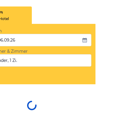
Hotel
m
06.09.26
mer & Zimmer
der, 1 Zi.