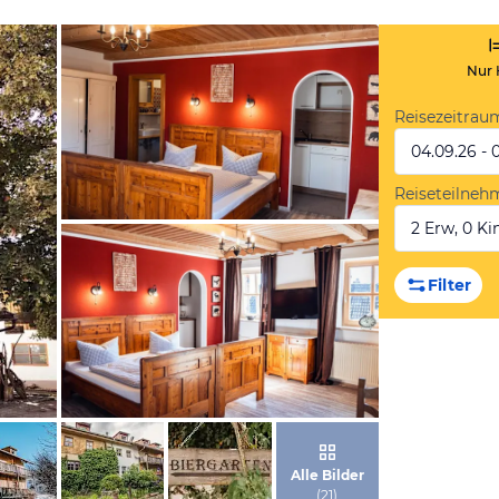
Nur 
Reisezeitrau
04.09.26 - 
Reiseteilneh
2 Erw, 0 Kin
von Booking.com
Filter
von Booking.com
Alle Bilder
(
21
)