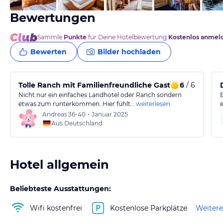
Bewertungen
Sammle
Punkte
für Deine Hotelbewertung.
Kostenlos anmel
Bewerten
Bilder hochladen
Tolle Ranch mit Familienfreundliche Gastgebern
6
/ 6
Nicht nur ein einfaches Landhotel oder Ranch sondern
etwas zum runterkommen. Hier fühlt…
weiterlesen
Andreas
36-40
•
Januar 2025
Aus Deutschland
Hotel allgemein
Beliebteste Ausstattungen:
Wifi kostenfrei
Kostenlose Parkplätze
Weitere