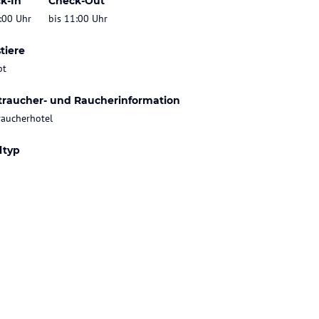
k-In
Check-Out
:00 Uhr
bis 11:00 Uhr
tiere
bt
traucher- und Raucherinformation
raucherhotel
ltyp