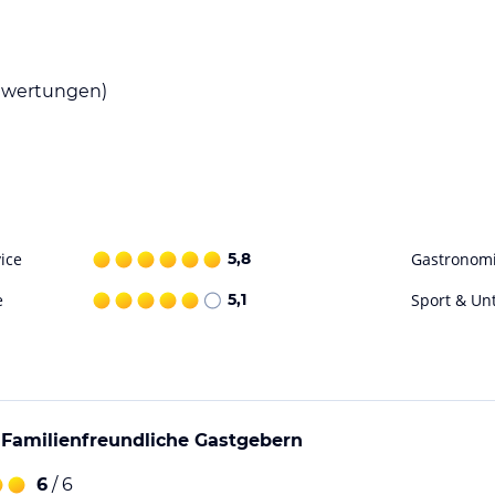
ischen oder veganen Frühstück im Landhotel
r österreichischen und deutschen Küche
eisen erhältlich. Lassen Sie sich von den
wertungen)
reizeitmöglichkeiten. Entspannen Sie in der
 sich perfekt zum Skifahren und Radfahren.
irekt in der Unterkunft ausleihen.
ice
5,8
Gastronom
ohne Gewähr. Bitte lies vor der Buchung die
e
5,1
Sport & Un
 Familienfreundliche Gastgebern
6
/ 6