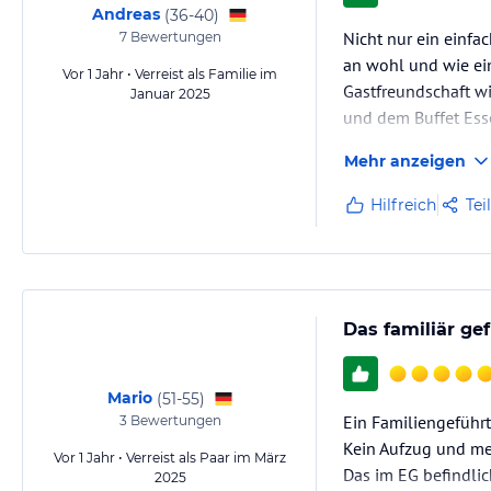
Andreas
(
36-40
)
Nicht nur ein einf
7
Bewertungen
an wohl und wie ein
Vor 1 Jahr • Verreist als Familie im
Gastfreundschaft wi
Januar 2025
und dem Buffet Esse
sensationell gut u
Mehr anzeigen
Hilfreich
Tei
Das familiär ge
Mario
(
51-55
)
Ein Familiengeführ
3
Bewertungen
Kein Aufzug und meh
Vor 1 Jahr • Verreist als Paar im März
Das im EG befindlic
2025