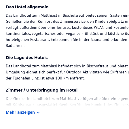
Das Hotel allgemein
Das Landhotel zum Matthiasl in Bischofsreut bietet seinen Gästen ei
Genießen Sie den Komfort des Zimmerservice, den Kinderspielplatz un
verfügt außerdem über eine Terrasse, kostenloses WLAN und kostenlose
kontinentales, vegetarisches oder veganes Frühstück und köstliche ös
hoteleigenen Restaurant. Entspannen Sie in der Sauna und erkunden
Radfahren.
Die Lage des Hotels
Das Landhotel zum Matthiasl befindet sich in Bischofsreut und bietet 
Umgebung eignet sich perfekt für Outdoor-Aktivitäten wie Skifahren 
der Flughafen Linz, ist etwa 100 km entfernt.
Zimmer / Unterbringung im Hotel
Die Zimmer im Landhotel zum Matthiasl verfügen alle über ein eigen
mit Kühlschrank ausgestattet. Genießen Sie den Komfort des Zimmers
gemütlichen Zimmer.
Mehr anzeigen
Gastronomie im Hotel