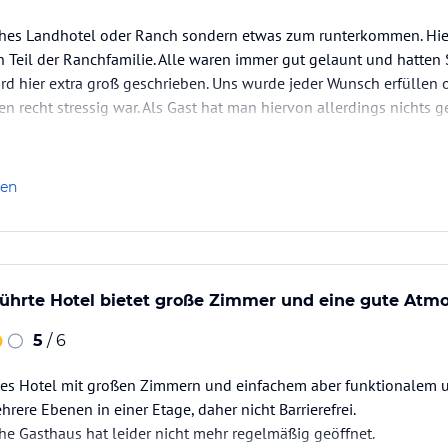
aches Landhotel oder Ranch sondern etwas zum runterkommen. Hie
 Teil der Ranchfamilie. Alle waren immer gut gelaunt und hatten 
rd hier extra groß geschrieben. Uns wurde jeder Wunsch erfüllen
n recht stressig war. Als Gast hat man hiervon allerdings nichts ge
nd das Fleisch und die Wurst aus eigener Züchtung und…
len
führte Hotel bietet große Zimmer und eine gute Atm
5
/ 6
tes Hotel mit großen Zimmern und einfachem aber funktionalem 
rere Ebenen in einer Etage, daher nicht Barrierefrei.
he Gasthaus hat leider nicht mehr regelmäßig geöffnet.