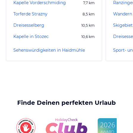
Kapelle Vorderschmiding
Ranzinge
7,7
km
Torferde Strazny
Wandern
8,5
km
Dreisesselberg
Skigebie
10,5
km
Kapelle in Stozec
Dreisesse
10,6
km
Sehenswürdigkeiten in Haidmühle
Finde Deinen perfekten Urlaub