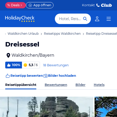
%
Deals
App öffnen
Kontakt
Hotel, Reiseziel
ub
Waldkirchen Urlaub
Reisetipps Waldkirchen
Reisetipp Dreisessel
Dreisessel
Waldkirchen/Bayern
100%
5,3
/ 6
18 Bewertungen
Reisetipp bewerten
Bilder hochladen
Reisetippübersicht
Bewertungen
Bilder
Hotels