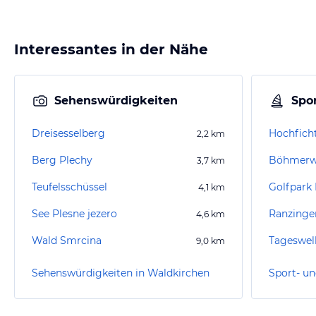
Interessantes in der Nähe
Sehenswürdigkeiten
Spor
Dreisesselberg
Hochficht
2,2
km
Berg Plechy
Böhmerw
3,7
km
Teufelsschüssel
Golfpark
4,1
km
See Plesne jezero
Ranzinge
4,6
km
Wald Smrcina
9,0
km
Sehenswürdigkeiten in Waldkirchen