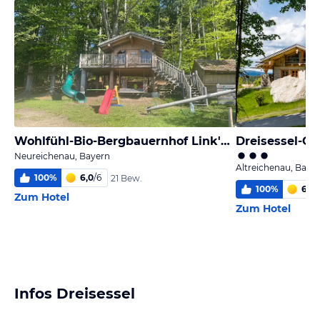
Wohlfühl-Bio-Bergbauernhof Link'n Hof
Dreisessel-Ch
Neureichenau, Bayern
Altreichenau, Baye
100
%
6,0
/
6
21 Bew.
100
%
6,0
/
Zum Hotel
Zum Hotel
Infos Dreisessel