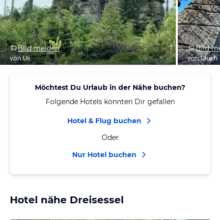
Bild melden
Bild m
von Uli
von Ulrich
Möchtest Du Urlaub in der Nähe buchen?
Folgende Hotels könnten Dir gefallen
Hotel & Flug buchen
Oder
Nur Hotel buchen
Hotel nähe Dreisessel