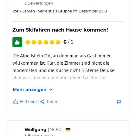
2
Bewertungen
Vor 7 Jahren • Verreist als Gruppe im Dezember 2018
Zum Skifahren nach Hause kommen!
6
/ 6
Die Alpe ist ein Ort, an dem man als Gast immer
willkommen ist. Klar, die Zimmer sind nicht die
modernsten und die Küche nicht 5 Sterne Deluxe
aber wir sprechen hier über einen Gasthof im
Bayrischen Wald. Die Inhaberfamilie macht alles
Mehr anzeigen
wieder wett mit ihrer herzlichen Art und dem „Zu-
Hause-Gefühl“.
Hilfreich
Teilen
Wolfgang
(
46-50
)
3
Bewertungen