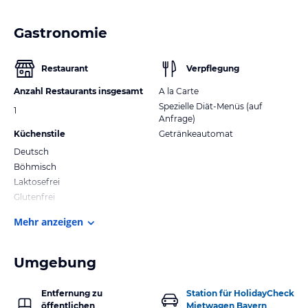
Gastronomie
Restaurant
Verpflegung
Anzahl Restaurants insgesamt
A la Carte
Spezielle Diät-Menüs (auf
1
Anfrage)
Küchenstile
Getränkeautomat
Deutsch
Böhmisch
Laktosefrei
Glutenfrei
Mehr anzeigen
Umgebung
Entfernung zu
Station für HolidayCheck
öffentlichen
Mietwagen Bayern