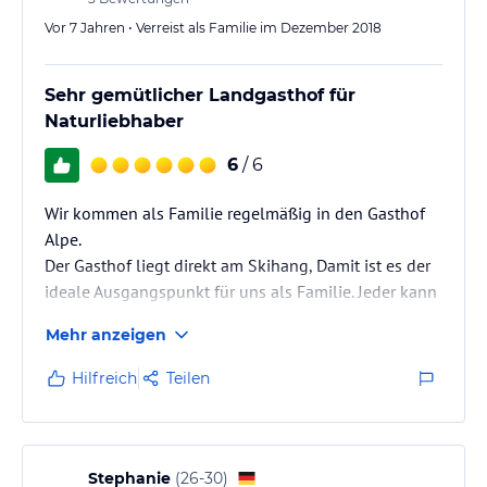
Vor 7 Jahren • Verreist als Familie im Dezember 2018
Sehr gemütlicher Landgasthof für
Naturliebhaber
6
/ 6
Wir kommen als Familie regelmäßig in den Gasthof
Alpe.
Der Gasthof liegt direkt am Skihang, Damit ist es der
ideale Ausgangspunkt für uns als Familie. Jeder kann
so viel fahren, wie er gerade schafft. Und wenn einer
Mehr anzeigen
müde ist, dann kann er im Gasthof einkehren.
Das Essen schmeckt spitze und das Preis-
Hilfreich
Teilen
Leistungsverhältnis sensationell.
Die Zimmer sind ausreichend gut eingerichtet. Ich
schlafe immer ausgesprochen gut auf über 1100
Metern.
Stephanie
(
26-30
)