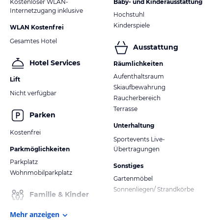
Kostenloser WLAN-
Baby- und Kinderausstattung
Internetzugang inklusive
Hochstuhl
Kinderspiele
WLAN Kostenfrei
Gesamtes Hotel
Ausstattung
Hotel Services
Räumlichkeiten
Aufenthaltsraum
Lift
Skiaufbewahrung
Nicht verfügbar
Raucherbereich
Terrasse
Parken
Unterhaltung
Kostenfrei
Sportevents Live-
Parkmöglichkeiten
Übertragungen
Parkplatz
Sonstiges
Wohnmobilparkplatz
Gartenmöbel
Sonnenliegen/ Strandkörbe
Familie & Kinder
Mehr anzeigen