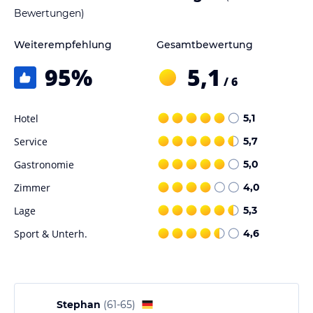
Bewertungen)
Weiterempfehlung
Gesamtbewertung
95
%
5,1
/ 6
Hotel
5,1
Service
5,7
Gastronomie
5,0
Zimmer
4,0
Lage
5,3
Sport & Unterh.
4,6
Stephan
(
61-65
)