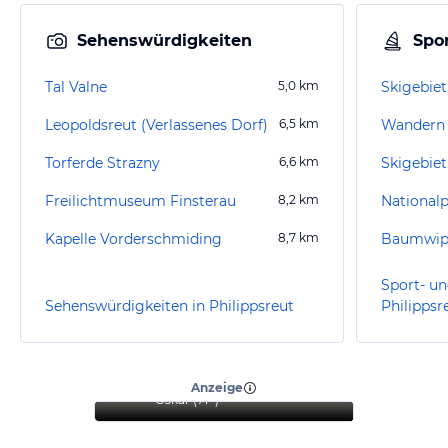
Sehenswürdigkeiten
Spor
Tal Valne
5,0
km
Skigebiet
Leopoldsreut (Verlassenes Dorf)
6,5
km
Wandern
Torferde Strazny
6,6
km
Skigebie
Freilichtmuseum Finsterau
8,2
km
National
Kapelle Vorderschmiding
8,7
km
Sport- un
Sehenswürdigkeiten in Philippsreut
Philippsr
“
Sehr schöner Urlaub mit
Hund.
”
Anzeige
Oskar
(
71+
)