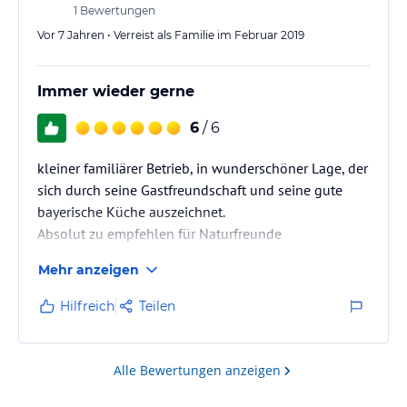
Auch für Goldsteigwanderer empfehlenswert - der
1
Bewertungen
Gasthof liegt direkt am…
Vor 7 Jahren • Verreist als Familie im Februar 2019
Immer wieder gerne
6
/ 6
kleiner familiärer Betrieb, in wunderschöner Lage, der
sich durch seine Gastfreundschaft und seine gute
bayerische Küche auszeichnet.
Absolut zu empfehlen für Naturfreunde
Mehr anzeigen
Hilfreich
Teilen
Alle Bewertungen anzeigen