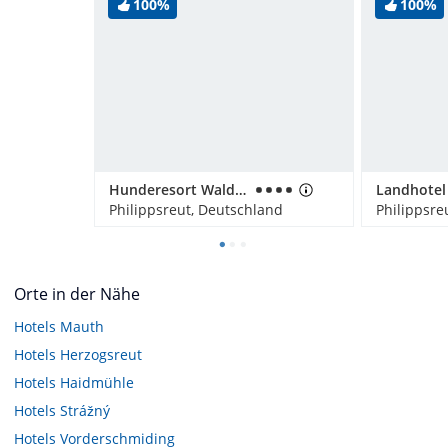
100%
100%
Hunderesort Waldeck
Landhotel
Philippsreut, Deutschland
Philippsre
Orte in der Nähe
Hotels
Mauth
Hotels
Herzogsreut
Hotels
Haidmühle
Hotels
Strážný
Hotels
Vorderschmiding