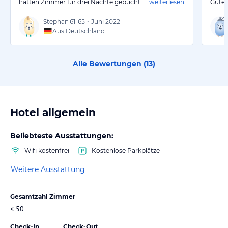
hatten Zimmer für drei Nächte gebucht. …
weiterlesen
Gutes
Stephan
61-65
•
Juni 2022
Aus Deutschland
Alle Bewertungen (
13
)
Hotel allgemein
Beliebteste Ausstattungen:
Wifi kostenfrei
Kostenlose Parkplätze
Weitere Ausstattung
Gesamtzahl Zimmer
< 50
Check-In
Check-Out