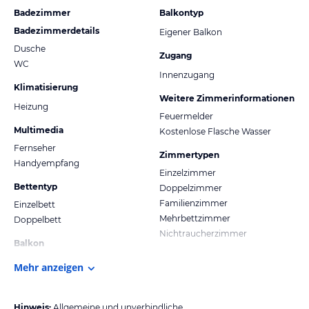
Badezimmer
Balkontyp
Badezimmerdetails
Eigener Balkon
Dusche
Zugang
WC
Innenzugang
Klimatisierung
Weitere Zimmerinformationen
Heizung
Feuermelder
Multimedia
Kostenlose Flasche Wasser
Fernseher
Zimmertypen
Handyempfang
Einzelzimmer
Bettentyp
Doppelzimmer
Familienzimmer
Einzelbett
Mehrbettzimmer
Doppelbett
Nichtraucherzimmer
Balkon
Mehr anzeigen
Hinweis:
Allgemeine und unverbindliche