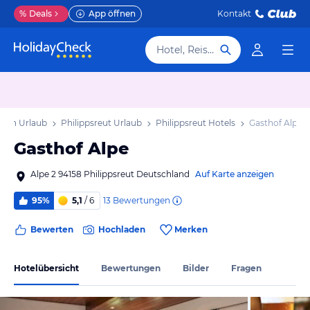
%
Deals
App öffnen
Kontakt
Hotel, Reiseziel
yern Urlaub
Philippsreut Urlaub
Philippsreut Hotels
Gasthof Alpe
Gasthof Alpe
Alpe 2 94158 Philippsreut Deutschland
Auf Karte anzeigen
13
Bewertungen
95%
5,1
/ 6
Bewerten
Hochladen
Merken
Hotelübersicht
Bewertungen
Bilder
Fragen