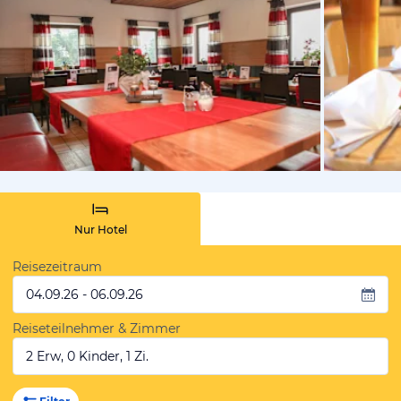
vom Hoteli
Nur Hotel
Reisezeitraum
04.09.26 - 06.09.26
Reiseteilnehmer & Zimmer
2 Erw, 0 Kinder, 1 Zi.