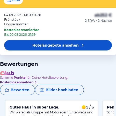
Filter
ab
252 €
04.09.2026 - 06.09.2026
Frühstück
2 ERW • 2 Nächte
Doppelzimmer
Kostenlos stornierbar
Bis 20.08.2026, 21:59
Hotelangebote
ansehen
Bewertungen
Sammle
Punkte
für Deine Hotelbewertung.
Kostenlos anmelden
Bewerten
Bilder hochladen
Gutes Haus in super Lage.
5
/ 6
Pens
Wir waren als Gruppe mit Motorädern unterwegs und
Schön