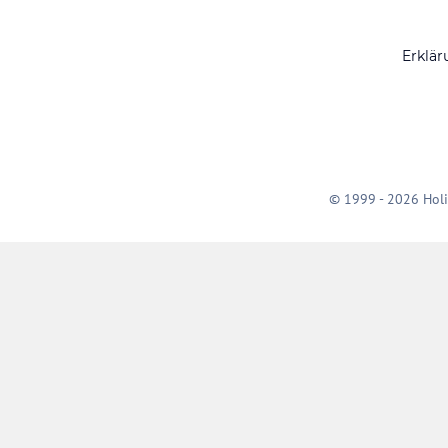
Erklär
© 1999 - 2026 Holi