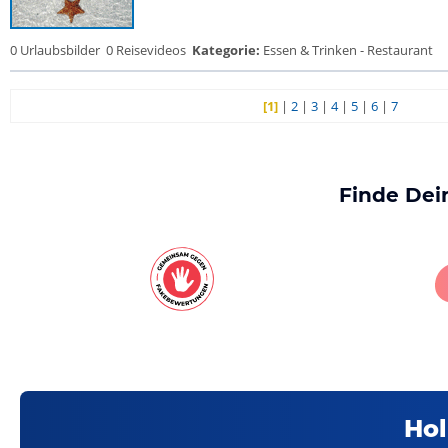
0 Urlaubsbilder
0 Reisevideos
Kategorie:
Essen & Trinken - Restaurant
[1]
|
2
|
3
|
4
|
5
|
6
|
7
Finde Dei
Hol