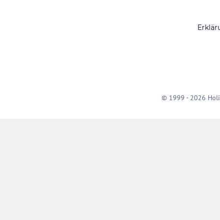
Erklär
© 1999 - 2026 Holi