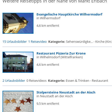
Weitere Reisetipps in der Nähe von Markt Erlbach
Evangelische Hauptkirche Wilhermsdorf
in Wilhermsdorf
4,6 km entfernt
15 Urlaubsbilder
1 Reisevideo
Kategorie:
Sehenswürdigke... - Kirche (Kirc
Restaurant Pizzeria Zur Krone
in Wilhelmsdorf (Mittelfranken)
4,6 km entfernt
2 Urlaubsbilder
0 Reisevideos
Kategorie:
Essen & Trinken - Restaurant
Stolpersteine Neustadt an der Aisch
in Neustadt an der Aisch
9,5 km entfernt