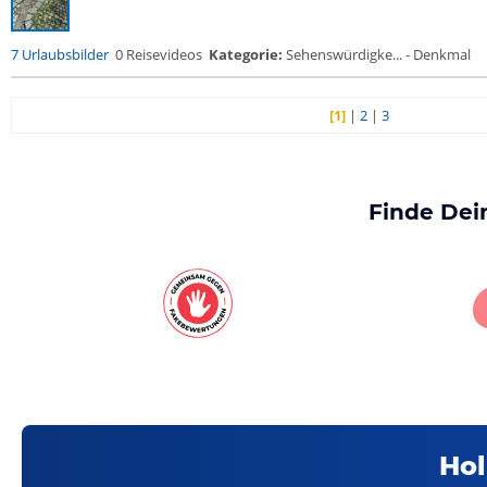
7 Urlaubsbilder
0 Reisevideos
Kategorie:
Sehenswürdigke... - Denkmal
[1]
|
2
|
3
Finde Dei
Hol