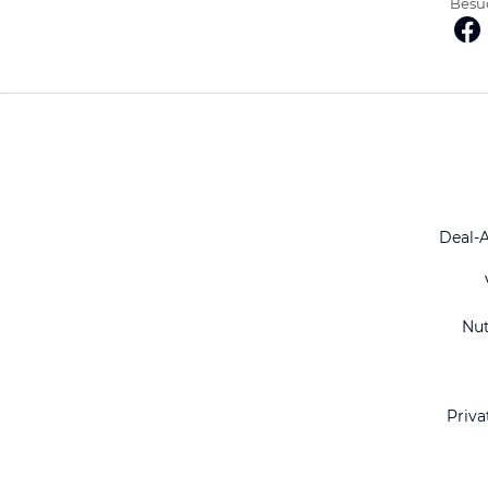
Besuc
Deal-
Nu
Priva