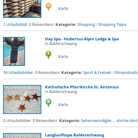
Karte
1 Urlaubsbild
0 Reisevideos
Kategorie:
Shopping
-
Shopping Tipps
Day Spa - Hubertus Alpin Lodge & Spa
in Balderschwang
Karte
39 Urlaubsbilder
0 Reisevideos
Kategorie:
Sport & Freizeit
-
Fitnessstudio 
Katholische Pfarrkirche St. Antonius
in Balderschwang
Karte
0 Urlaubsbilder
0 Reisevideos
Kategorie:
Sehenswürdigke...
-
Kirche (Kirc
Langlaufloipe Balderschwang