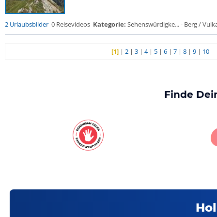
2 Urlaubsbilder
0 Reisevideos
Kategorie:
Sehenswürdigke... - Berg / Vulk
[1]
|
2
|
3
|
4
|
5
|
6
|
7
|
8
|
9
|
10
Finde Dei
Hol