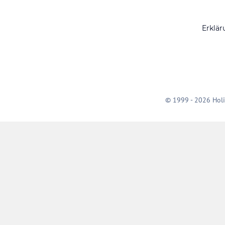
Erklär
© 1999 - 2026 Holi