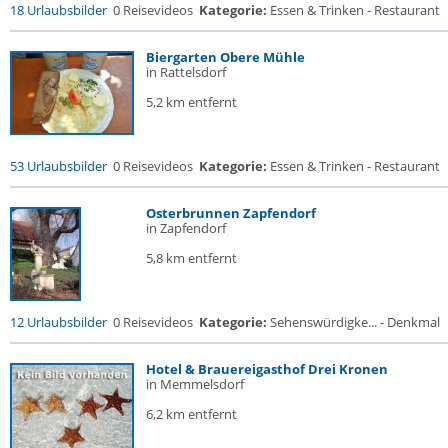
18 Urlaubsbilder
0 Reisevideos
Kategorie:
Essen & Trinken - Restaurant
Biergarten Obere Mühle
in Rattelsdorf
5,2 km entfernt
53 Urlaubsbilder
0 Reisevideos
Kategorie:
Essen & Trinken - Restaurant
Osterbrunnen Zapfendorf
in Zapfendorf
5,8 km entfernt
12 Urlaubsbilder
0 Reisevideos
Kategorie:
Sehenswürdigke... - Denkmal
Hotel & Brauereigasthof Drei Kronen
in Memmelsdorf
6,2 km entfernt