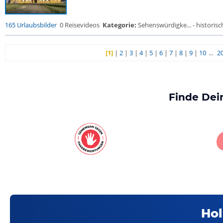
165 Urlaubsbilder
0 Reisevideos
Kategorie:
Sehenswürdigke... - historisch
[1]
|
2
|
3
|
4
|
5
|
6
|
7
|
8
|
9
|
10
...
2
Finde Dei
Hol