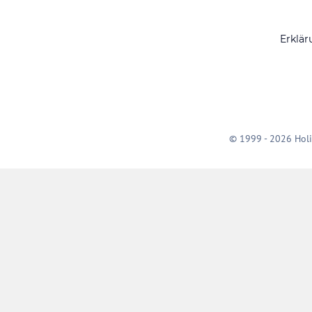
Erklär
© 1999 - 2026 Holi