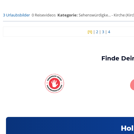
3 Urlaubsbilder
0 Reisevideos
Kategorie:
Sehenswürdigke... - Kirche (Kirch
[1]
|
2
|
3
|
4
Finde Dei
Hol