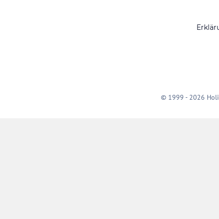
Erklär
© 1999 - 2026 Holi