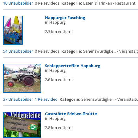
10 Urlaubsbilder
0 Reisevideos
Kategorie:
Essen & Trinken - Restaurant
Happurger Fasching
in Happurg
2,3 km entfernt
54 Urlaubsbilder
0 Reisevideos
Kategorie:
Sehenswürdigke... - Veransta
Schleppertreffen Happburg
in Happurg
2,6 km entfernt
37 Urlaubsbilder
1 Reisevideo
Kategorie:
Sehenswürdigke... - Veranstal
Gaststätte Edelweißhütte
in Happurg
2,8 km entfernt