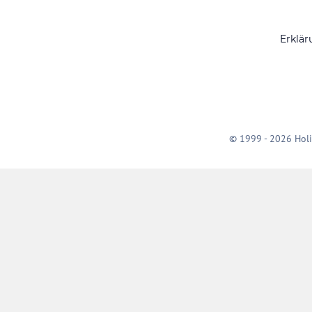
Erklär
© 1999 - 2026 Holi