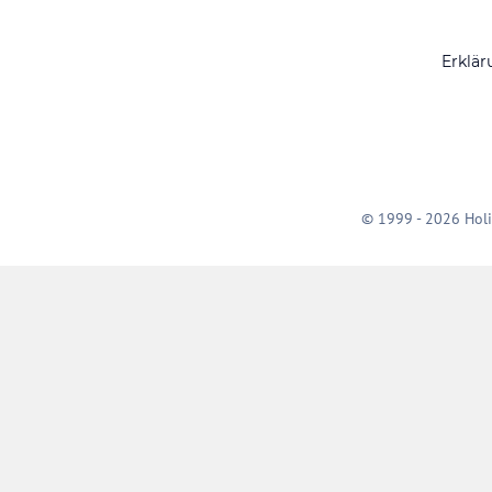
Erklär
© 1999 - 2026 Holi