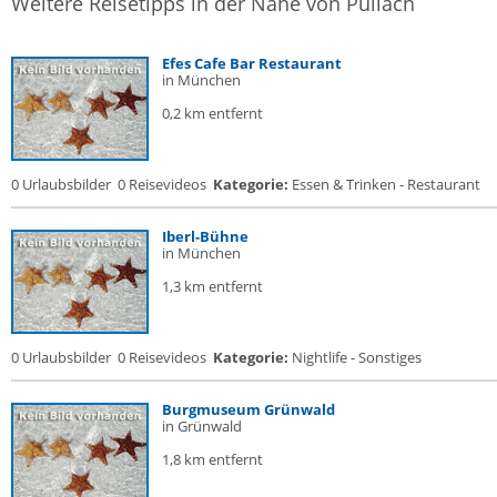
Weitere Reisetipps in der Nähe von Pullach
Efes Cafe Bar Restaurant
in München
0,2 km entfernt
0 Urlaubsbilder
0 Reisevideos
Kategorie:
Essen & Trinken - Restaurant
Iberl-Bühne
in München
1,3 km entfernt
0 Urlaubsbilder
0 Reisevideos
Kategorie:
Nightlife - Sonstiges
Burgmuseum Grünwald
in Grünwald
1,8 km entfernt