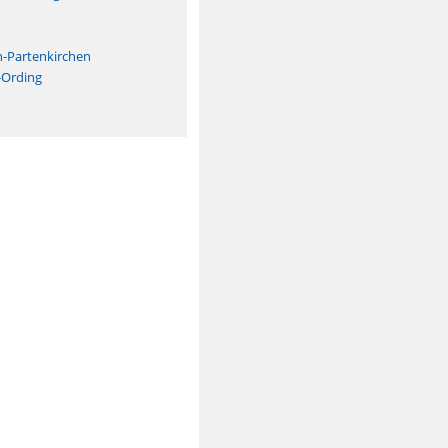
n
h-Partenkirchen
-Ording