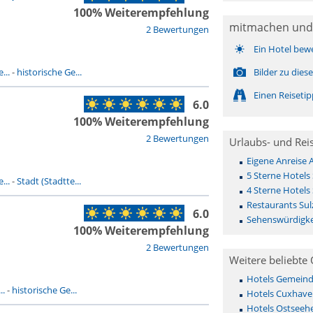
100% Weiterempfehlung
mitmachen und
2 Bewertungen
Ein Hotel bew
...
-
historische Ge...
Bilder zu die
Einen Reiseti
6.0
100% Weiterempfehlung
2 Bewertungen
Urlaubs- und Rei
Eigene Anreise 
5 Sterne Hotels
...
-
Stadt (Stadtte...
4 Sterne Hotels
Restaurants Sul
6.0
Sehenswürdigke
100% Weiterempfehlung
2 Bewertungen
Weitere beliebte 
Hotels Gemeinde 
..
-
historische Ge...
Hotels Cuxhave
Hotels Ostseehe