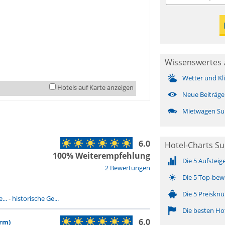
Wissenswertes z
Wetter und Kl
Hotels auf Karte anzeigen
Neue Beiträge
Mietwagen Sul
6.0
Hotel-Charts Sul
100% Weiterempfehlung
Die 5 Aufsteig
2 Bewertungen
Die 5 Top-bew
Die 5 Preisknü
...
-
historische Ge...
Die besten Ho
6.0
urm)