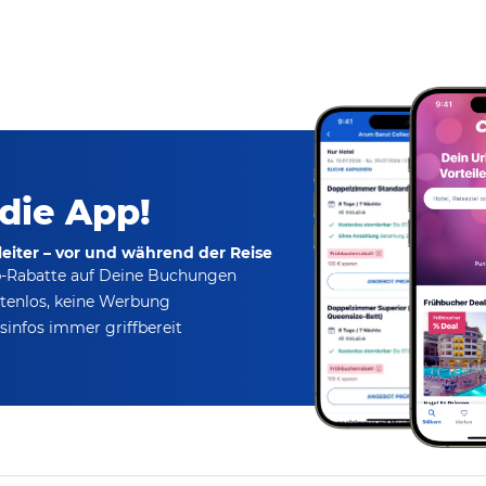
 die App!
eiter – vor und während der Reise
p-Rabatte
auf Deine Buchungen
tenlos,
keine Werbung
infos immer griffbereit