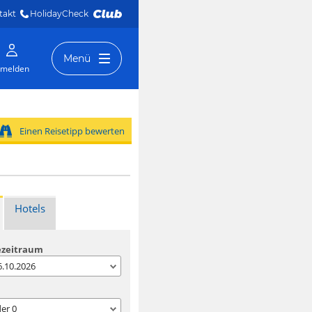
takt
HolidayCheck 
Menü
melden
Einen Reisetipp bewerten
Hotels
ezeitraum
06.10.2026
der
0