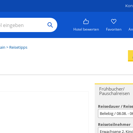
Kon
Hotel bewerten
Favoriten
An
ain
> Reisetipps
Frühbucher/
Pauschalreisen
Reisedauer / Reis
Beliebig / 08.08. - 
Reiseteilnehmer
Erwachsene
2
, Kin