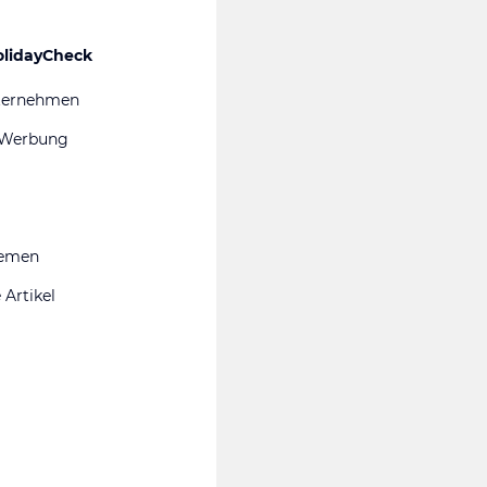
olidayCheck
ternehmen
 Werbung
hemen
 Artikel