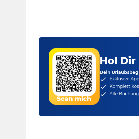
Hol Dir
Dein Urlaubsbegl
Exklusive Ap
Komplett kos
Alle Buchungs
Scan mich