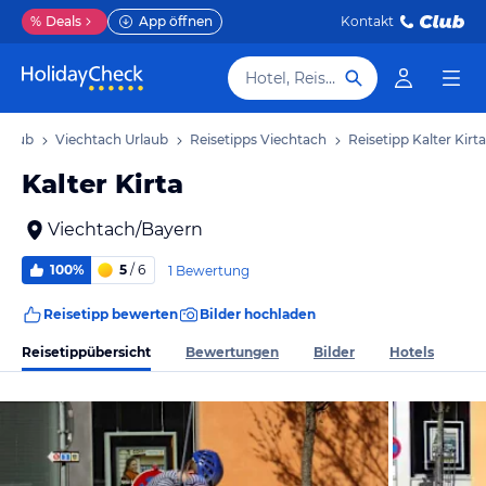
%
Deals
App öffnen
Kontakt
Hotel, Reiseziel
rlaub
Viechtach Urlaub
Reisetipps Viechtach
Reisetipp Kalter Kirta
Kalter Kirta
Viechtach/Bayern
100%
5
/ 6
1 Bewertung
Reisetipp bewerten
Bilder hochladen
Reisetippübersicht
Bewertungen
Bilder
Hotels