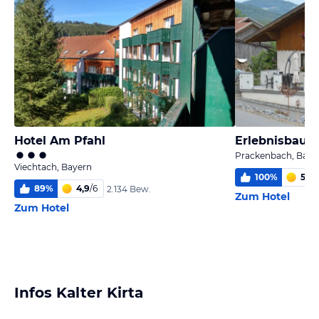
Hotel Am Pfahl
Erlebnisbaue
Prackenbach, Baye
Viechtach, Bayern
100
%
5,7
/
89
%
4,9
/
6
2.134 Bew.
Zum Hotel
Zum Hotel
Infos Kalter Kirta