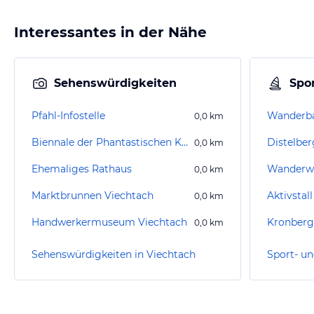
Interessantes in der Nähe
Sehenswürdigkeiten
Spor
Pfahl-Infostelle
Wanderba
0,0
km
Biennale der Phantastischen Kunst
Distelbe
0,0
km
Ehemaliges Rathaus
Wanderwe
0,0
km
Marktbrunnen Viechtach
Aktivstal
0,0
km
Handwerkermuseum Viechtach
Kronberg
0,0
km
Sehenswürdigkeiten in Viechtach