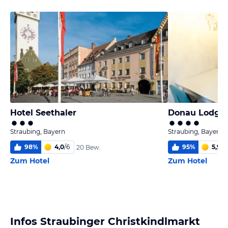
Hotel Seethaler
Donau Lodge 
Straubing, Bayern
Straubing, Bayern
98
%
4,0
/
6
95
%
5,9
/
6
20 Bew.
Zum Hotel
Zum Hotel
Infos Straubinger Christkindlmarkt