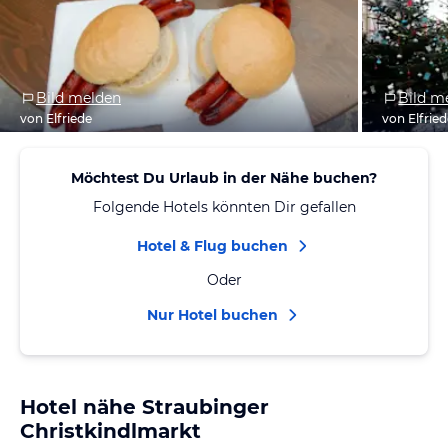
Bild melden
Bild m
von Elfriede
von Elfrie
Möchtest Du Urlaub in der Nähe buchen?
Folgende Hotels könnten Dir gefallen
Hotel & Flug buchen
Oder
Nur Hotel buchen
Hotel nähe Straubinger
Christkindlmarkt