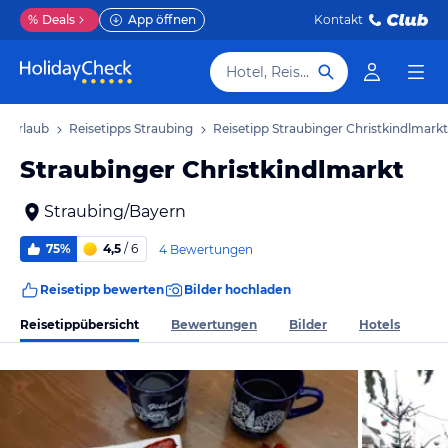
%
Deals
App öffnen
Kontakt
Hotel, Reiseziel
g Urlaub
Reisetipps Straubing
Reisetipp Straubinger Christkindlmarkt
Straubinger Christkindlmarkt
Straubing/Bayern
75%
4,5
/ 6
4 Bewertungen
Reisetipp bewerten
Bilder hochladen
Reisetippübersicht
Bewertungen
Bilder
Hotels