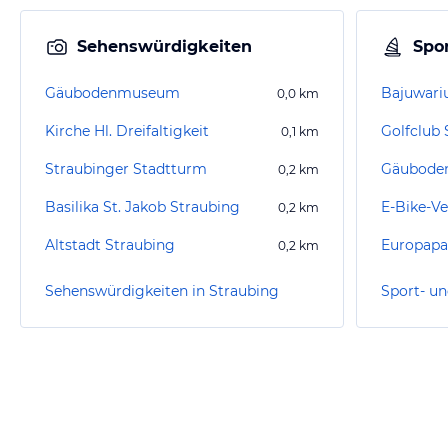
Sehenswürdigkeiten
Spor
Gäubodenmuseum
Bajuwari
0,0
km
Kirche Hl. Dreifaltigkeit
0,1
km
Straubinger Stadtturm
Gäuboden 
0,2
km
Basilika St. Jakob Straubing
E-Bike-V
0,2
km
Altstadt Straubing
Europapa
0,2
km
Sehenswürdigkeiten in Straubing