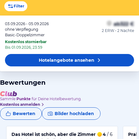
Filter
ab
322 €
03.09.2026 - 05.09.2026
ohne Verpflegung
2 ERW • 2 Nächte
Basic-Doppelzimmer
Kostenlos stornierbar
Bis 01.09.2026, 23:59
Hotelangebote
ansehen
Bewertungen
Sammle
Punkte
für Deine Hotelbewertung.
Kostenlos anmelden
Bewerten
Bilder hochladen
Das Hotel ist schön, aber die Zimmer könnten moderne
4
/ 6
Prak