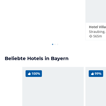
Hotel Villa
Straubing,
565m
Beliebte Hotels in Bayern
100%
99%