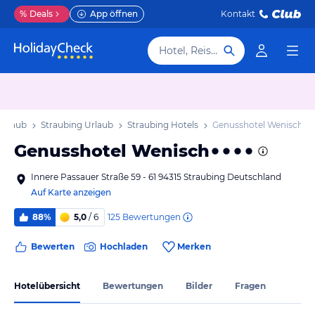
%
Deals
App öffnen
Kontakt
Hotel, Reiseziel
Urlaub
Straubing Urlaub
Straubing Hotels
Genusshotel Wenisch
Genusshotel Wenisch
Innere Passauer Straße 59 - 61 94315 Straubing Deutschland
Auf Karte anzeigen
125
Bewertungen
88%
5,0
/ 6
Bewerten
Hochladen
Merken
Hotelübersicht
Bewertungen
Bilder
Fragen