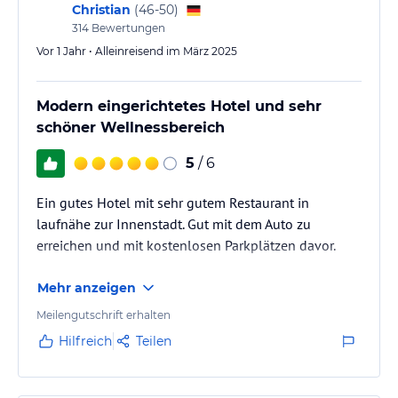
geben Sie uns bei Buchung Bescheid.
Christian
(
46-50
)
314
Bewertungen
Vor 1 Jahr • Alleinreisend im März 2025
Bademantel
Modern eingerichtetes Hotel und sehr
Für Ihren perfekten Aufenthalt stellen wir Ihnen kostenlos einen
schöner Wellnessbereich
kuscheligen Bademantel (Pfand EUR 30,00) sowie gegen eine
Gebühr von EUR 2,50 gemütliche Slipper zur Verfügung.
5
/ 6
Ein gutes Hotel mit sehr gutem Restaurant in
laufnähe zur Innenstadt. Gut mit dem Auto zu
Bettwäsche
erreichen und mit kostenlosen Parkplätzen davor.
Sie benötigen eine zusätzliche Decke oder ein anderes
Kopfkissen? Wenden Sie sich kurz an unsere Zimmermädchen oder
Mehr anzeigen
die Rezeption. Wir verfügen außerdem über eine Auswahl
Meilengutschrift erhalten
verschiedener Kopfkissen, um jedem Gast einen erholsamen Schlaf
zu gewähren.
Hilfreich
Teilen