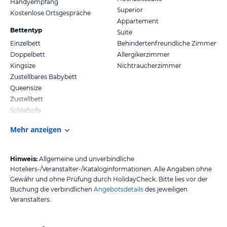
Handyempfang
Superior
Auf jedem Zimmer steht ein Safe zur Verfügung, in dem Sie Ihre
Kostenlose Ortsgespräche
Appartement
Wertsachen sicher einschließen können. Auf Wunsch verwahren
Bettentyp
Suite
wir Ihre Wertsachen auch im Hotelsafe. Wir bitten um Ihr
Einzelbett
Behindertenfreundliche Zimmer
Verständnis, dass wir Wertsachen ab einem bestimmten Geldwert
Doppelbett
Allergikerzimmer
oder Gefahrengut nicht entgegennehmen.
Kingsize
Nichtraucherzimmer
Zustellbares Babybett
Queensize
Schuhputzservice
Zustellbett
Schlafsofa
Im Eingangsbereich des Hauses steht Ihnen eine
Mehr anzeigen
Schuhputzmaschine kostenfrei zur Verfügung. Schuhputzzeug liegt
kostenfrei auf Ihrem Zimmer bereit.
Hinweis:
Allgemeine und unverbindliche
Hoteliers-/Veranstalter-/Kataloginformationen. Alle Angaben ohne
Gewähr und ohne Prüfung durch HolidayCheck. Bitte lies vor der
Self-Check In & -Check Out
Buchung die verbindlichen
Angebotsdetails
des jeweiligen
Veranstalters.
Sie reisen erst nachts an oder müssen früh abreisen? – Kein
Problem! Unter folgendem Link können Sie Ihren Meldeschein
bereits im Voraus ausfüllen und den Wunsch der kontaktlosen