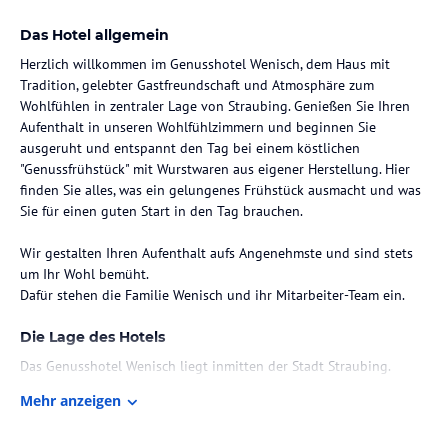
Das Hotel allgemein
Herzlich willkommen im Genusshotel Wenisch, dem Haus mit
Tradition, gelebter Gastfreundschaft und Atmosphäre zum
Wohlfühlen in zentraler Lage von Straubing. Genießen Sie Ihren
Aufenthalt in unseren Wohlfühlzimmern und beginnen Sie
ausgeruht und entspannt den Tag bei einem köstlichen
"Genussfrühstück" mit Wurstwaren aus eigener Herstellung. Hier
finden Sie alles, was ein gelungenes Frühstück ausmacht und was
Sie für einen guten Start in den Tag brauchen.
Wir gestalten Ihren Aufenthalt aufs Angenehmste und sind stets
um Ihr Wohl bemüht.
Dafür stehen die Familie Wenisch und ihr Mitarbeiter-Team ein.
Die Lage des Hotels
Das Genusshotel Wenisch liegt inmitten der Stadt Straubing.
Zentrumsnah und dennoch ruhig am renaturierten Allachbach. Die
Mehr anzeigen
unmittelbare Nähe zu zahlreichen Freizeiteinrichtungen und
Geschäften sprechen für sich.