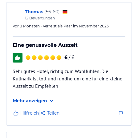
Thomas
(
56-60
)
12
Bewertungen
Allergiker
Vor 8 Monaten • Verreist als Paar im November 2025
Sind Sie Allergiker? Sagen Sie uns einfach kurz Bescheid. Wir
stellen Allergiker Bettwäsche und Zimmer ohne Teppich zur
Eine genussvolle Auszeit
Verfügung.
6
/ 6
Wir bereiten Ihnen auch gerne ein individuelles Frühstück zu und
zeigen eine Allergenliste zur Speisekarte im Restaurant vor. Kleine
Sehr gutes Hotel, richtig zum Wohlfühlen. Die
Änderungen einzelner Gerichte sind selbstverständlich kein
Kulinarik ist toll und rundherum eine für eine kleine
Problem.
Auszeit zu Empfehlen
Mehr anzeigen
Baby- & Zustellbett
Hilfreich
Teilen
Für Ihre Kleinsten stellen wir Ihnen gerne ein Babybett für EUR
10,00 zur Verfügung. Für eine weitere Person im Zimmer können
Sie auch gerne ein Zustellbett zu EUR 20,00 zubuchen. Bitte