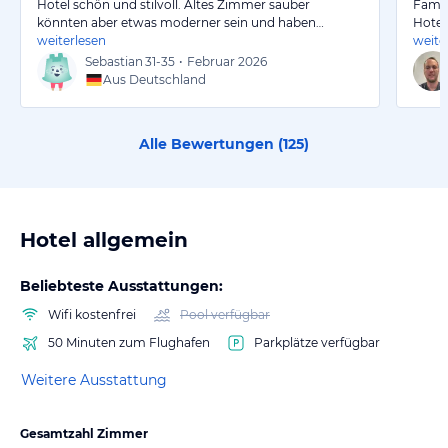
Hotel schön und stilvoll. Altes Zimmer sauber
Famil
könnten aber etwas moderner sein und haben…
Hotel
weiterlesen
weite
Sebastian
31-35
•
Februar 2026
Aus Deutschland
Alle Bewertungen (
125
)
Hotel allgemein
Beliebteste Ausstattungen:
Wifi kostenfrei
Pool verfügbar
50 Minuten zum Flughafen
Parkplätze verfügbar
Weitere Ausstattung
Gesamtzahl Zimmer