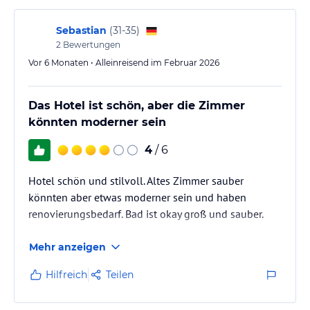
Wir wollen das die Leute Spaß haben beim Essen, das sie sich
Sebastian
(
31-35
)
wohl fühlen und es sich leisten können zu uns zu kommen. Für
2
Bewertungen
uns ist es nicht das klassische "Fine-Dining" sondern unser Motto
Vor 6 Monaten • Alleinreisend im Februar 2026
lautet "Fun-Dining"!
Fairtrade, Regionalität, Nachhaltigkeit und Bio sind uns wichtig.
Das Hotel ist schön, aber die Zimmer
"Handcrafted" ist unser Motto!
könnten moderner sein
Wir freuen uns schon auf euch!
4
/ 6
Familie Wenisch & TONI's-Team
Hotel schön und stilvoll. Altes Zimmer sauber
Sport und Unterhaltung
könnten aber etwas moderner sein und haben
Unser Wellnessbereich (100m²)
renovierungsbedarf. Bad ist okay groß und sauber.
Unser neuer Wellnessbereich erstreckt sich auf ca. 100m². Nach
einem anstrengenden Arbeitstag können Sie sich hier in unserer
Mehr anzeigen
Finnischen Sauna oder unserer Infrarot-Sauna entspannen. Zum
Abkühlen ist unsere Dusche mit Schwallbrause perfekt geeignet.
Hilfreich
Teilen
Zudem stehen Ihnen verschiedene Teesorten an unserer