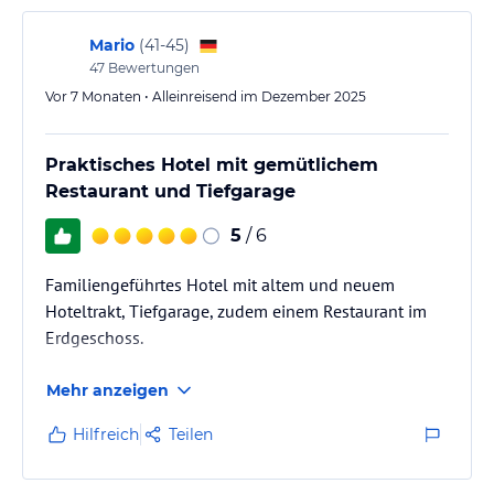
Teestation zur Verfügung. Die Getränke können Sie in unserem
beheizten oder unbeheizten Ruheraum genießen.
Mario
(
41-45
)
47
Bewertungen
Sonstige Einrichtungen und Services
Vor 7 Monaten • Alleinreisend im Dezember 2025
Infos für Ihren Aufenthalt
Adapter & Ladegeräte
Praktisches Hotel mit gemütlichem
Restaurant und Tiefgarage
An der Hotelrezeption verleihen wir Ihnen auf Wunsch gerne
internationale Steckdosenadapter, verschieden Ladegeräte, HTML-
5
/ 6
und LAN-Kabel.
Familiengeführtes Hotel mit altem und neuem
Hoteltrakt, Tiefgarage, zudem einem Restaurant im
Erdgeschoss.
Anreise / Abreise
Mehr anzeigen
Am Tag Ihrer Anreise ist das Zimmer ab 14.00 Uhr bezugsbereit.
Anreisezeiten vor 14.00 Uhr können bei Ihrer Zimmerreservierung
Hilfreich
Teilen
abgestimmt werden. Bitte geben Sie Ihr Zimmer am Abreisetag bis
11.00 Uhr frei. Bei einer eventuellen späteren Abreise wenden Sie
sich bitte an die Rezeption.