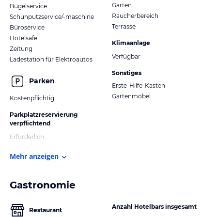
Garten
Bügelservice
Raucherbereich
Schuhputzservice/-maschine
Hygieneartikel
Terrasse
Büroservice
Hotelsafe
Sie haben etwas vergessen? – Keine Sorge! An der Rezeption
Klimaanlage
Zeitung
halten wir kostenfrei Zahnputzsets und Shaving Kits für Sie bereit.
Verfügbar
Ladestation für Elektroautos
Duschgel, Shampoo, Bodylotion und Vanity Sets finden Sie in
Ihrem Badezimmer.
Sonstiges
Parken
Erste-Hilfe-Kasten
Jedes Gästezimmer verfügt über einen Haartrockner.
Gartenmöbel
Kostenpflichtig
Zusätzliche Kosmetikspiegel verleihen wir an der Rezeption.
Parkplatzreservierung
verpflichtend
Erforderlich
Internet & WLAN
Mehr anzeigen
In allen Zimmern und in unseren Gasträumen steht Ihnen
kostenlos WLAN zur Verfügung.
Gastronomie
Anzahl Hotelbars insgesamt
Restaurant
Kommunikation