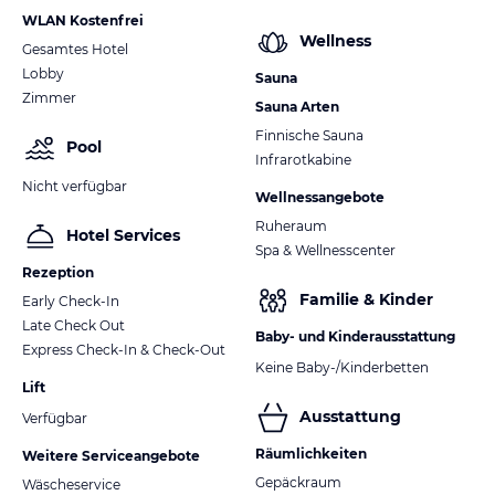
WLAN Kostenfrei
Montag bis Freitag 06.30 bis 10.00 Uhr, Samstag und Sonntag
Wellness
Gesamtes Hotel
07.00 bis 10.00 Uhr
Lobby
Sauna
Zimmer
Sauna Arten
Finnische Sauna
Gepäckservice
Pool
Infrarotkabine
Nicht verfügbar
Gerne bringen wir Ihr Gepäck auf Ihr Zimmer! Melden Sie sich bei
Wellnessangebote
Anreise bei den Kollegen am Empfang.
Ruheraum
Hotel Services
Spa & Wellnesscenter
Am An- und Abreisetag verwahren wir auf Wunsch Ihr Gepäck
Rezeption
sicher an der Rezeption. Sprechen Sie uns einfach an.
Familie & Kinder
Early Check-In
Late Check Out
Baby- und Kinderausstattung
Express Check-In & Check-Out
Keine Baby-/Kinderbetten
Haustiere
Lift
Ausstattung
Verfügbar
Der Aufpreis pro Haustier und Tag beträgt EUR 15,00 inkl.
Hundekissen und Napf. Der Preis versteht sich ohne Futter.
Räumlichkeiten
Weitere Serviceangebote
Gepäckraum
Wäscheservice