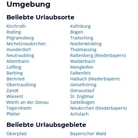
Umgebung
Beliebte Urlaubsorte
Kirchroth
Kollnburg
Roding
Bogen
Pilgramsberg
Traitsching
Michelsneukirchen
Niederwinkling
Hunderdorf
Thalmassing
Neutraubling
Rattenberg (Niederbayern)
Altenthann
Walderbach
Loifling
Mengkofen
Barbing
Falkenfels
Bernried
Haibach (Niederbayern)
Obertraubling
Geiselhöring
Zandt
Donaustauf
Wiesent
St. Englmar
Wörth an der Donau
Sattelbogen
Tegernheim
Neukirchen (Niederbayern)
Pfatter
Achslach
Beliebte Urlaubsgebiete
Oberpfalz
Bayerischer Wald