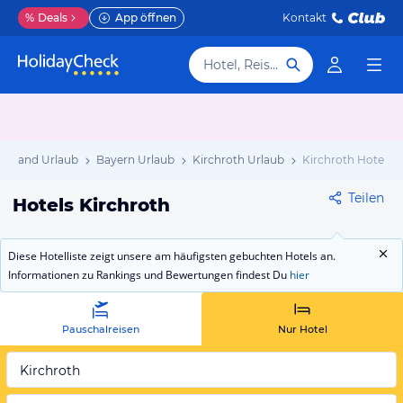
%
Deals
App öffnen
Kontakt
Hotel, Reiseziel
chland Urlaub
Bayern Urlaub
Kirchroth Urlaub
Kirchroth Hotels
Teilen
Hotels Kirchroth
Diese Hotelliste zeigt unsere am häufigsten gebuchten Hotels an.
Informationen zu Rankings und Bewertungen findest Du
hier
Pauschalreisen
Nur Hotel
Kirchroth