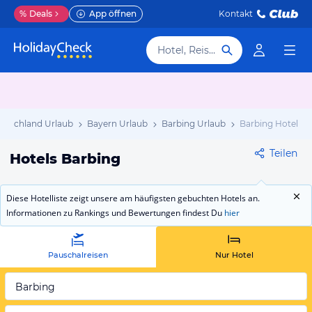
%
Deals
App öffnen
Kontakt
Hotel, Reiseziel
utschland Urlaub
Bayern Urlaub
Barbing Urlaub
Barbing Hotels
Teilen
Hotels Barbing
Diese Hotelliste zeigt unsere am häufigsten gebuchten Hotels an.
Informationen zu Rankings und Bewertungen findest Du
hier
Pauschalreisen
Nur Hotel
Barbing