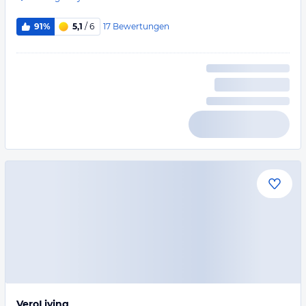
17
Bewertungen
91%
5,1
/ 6
VeroLiving