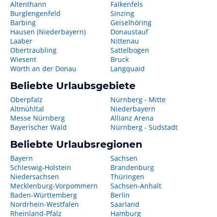
Altenthann
Falkenfels
Burglengenfeld
Sinzing
Barbing
Geiselhöring
Hausen (Niederbayern)
Donaustauf
Laaber
Nittenau
Obertraubling
Sattelbogen
Wiesent
Bruck
Wörth an der Donau
Langquaid
Beliebte Urlaubsgebiete
Oberpfalz
Nürnberg - Mitte
Altmühltal
Niederbayern
Messe Nürnberg
Allianz Arena
Bayerischer Wald
Nürnberg - Südstadt
Beliebte Urlaubsregionen
Bayern
Sachsen
Schleswig-Holstein
Brandenburg
Niedersachsen
Thüringen
Mecklenburg-Vorpommern
Sachsen-Anhalt
Baden-Württemberg
Berlin
Nordrhein-Westfalen
Saarland
Rheinland-Pfalz
Hamburg