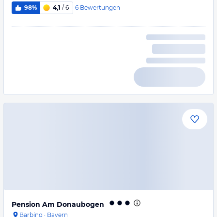
6
Bewertungen
98%
4,1
/ 6
Pension Am Donaubogen
Barbing
·
Bayern