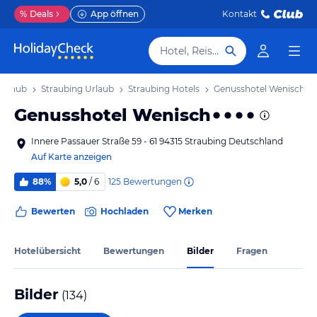
%
Deals
App öffnen
Kontakt
Hotel, Reiseziel
Urlaub
Straubing Urlaub
Straubing Hotels
Genusshotel Wenisch
Genusshotel Wenisch
Innere Passauer Straße 59 - 61 94315 Straubing Deutschland
Auf Karte anzeigen
125
Bewertungen
88%
5,0
/ 6
Bewerten
Hochladen
Merken
Hotelübersicht
Bewertungen
Bilder
Fragen
Bilder
(
134
)