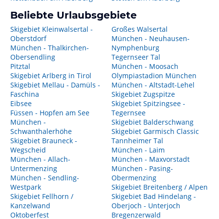
Beliebte Urlaubsgebiete
Skigebiet Kleinwalsertal -
Großes Walsertal
Oberstdorf
München - Neuhausen-
München - Thalkirchen-
Nymphenburg
Obersendling
Tegernseer Tal
Pitztal
München - Moosach
Skigebiet Arlberg in Tirol
Olympiastadion München
Skigebiet Mellau - Damüls -
München - Altstadt-Lehel
Faschina
Skigebiet Zugspitze
Eibsee
Skigebiet Spitzingsee -
Füssen - Hopfen am See
Tegernsee
München -
Skigebiet Balderschwang
Schwanthalerhöhe
Skigebiet Garmisch Classic
Skigebiet Brauneck -
Tannheimer Tal
Wegscheid
München - Laim
München - Allach-
München - Maxvorstadt
Untermenzing
München - Pasing-
München - Sendling-
Obermenzing
Westpark
Skigebiet Breitenberg / Alpen
Skigebiet Fellhorn /
Skigebiet Bad Hindelang -
Kanzelwand
Oberjoch - Unterjoch
Oktoberfest
Bregenzerwald