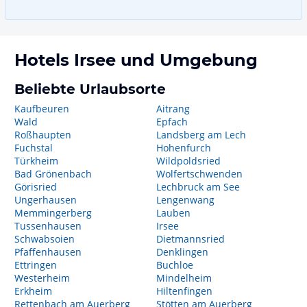
Hotels
Irsee
und Umgebung
Beliebte Urlaubsorte
Kaufbeuren
Aitrang
Wald
Epfach
Roßhaupten
Landsberg am Lech
Fuchstal
Hohenfurch
Türkheim
Wildpoldsried
Bad Grönenbach
Wolfertschwenden
Görisried
Lechbruck am See
Ungerhausen
Lengenwang
Memmingerberg
Lauben
Tussenhausen
Irsee
Schwabsoien
Dietmannsried
Pfaffenhausen
Denklingen
Ettringen
Buchloe
Westerheim
Mindelheim
Erkheim
Hiltenfingen
Rettenbach am Auerberg
Stötten am Auerberg