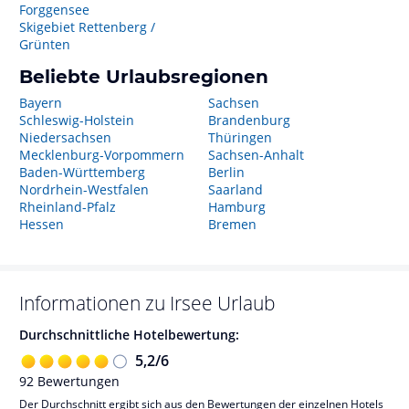
Forggensee
Skigebiet Rettenberg /
Grünten
Beliebte Urlaubsregionen
Bayern
Sachsen
Schleswig-Holstein
Brandenburg
Niedersachsen
Thüringen
Mecklenburg-Vorpommern
Sachsen-Anhalt
Baden-Württemberg
Berlin
Nordrhein-Westfalen
Saarland
Rheinland-Pfalz
Hamburg
Hessen
Bremen
Informationen zu
Irsee
Urlaub
Durchschnittliche Hotelbewertung:
5,2
/
6
92
Bewertungen
Der Durchschnitt ergibt sich aus den Bewertungen der einzelnen Hotels