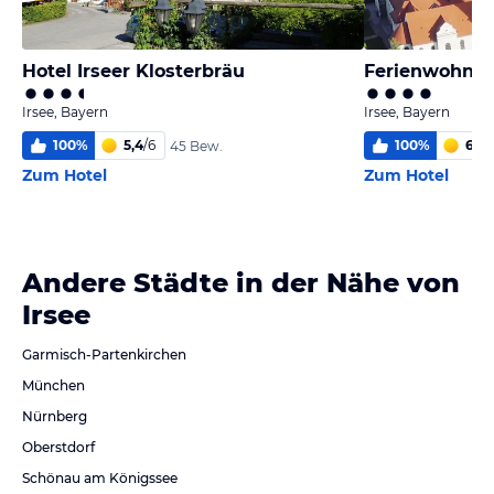
Hotel Irseer Klosterbräu
Irsee, Bayern
Irsee, Bayern
100
%
5,4
/
6
100
%
6
/
6
45 Bew.
Zum Hotel
Zum Hotel
Andere Städte in der Nähe von
Irsee
Garmisch-Partenkirchen
München
Nürnberg
Oberstdorf
Schönau am Königssee