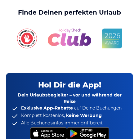
Finde Deinen perfekten Urlaub
Hol Dir die App!
Dein Urlaubsbegleiter – vor und während der
Reise
Exklusive App-Rabatte
auf Deine Buchungen
Komplett kostenlos,
keine Werbung
Alle Buchungsinfos immer griffbereit