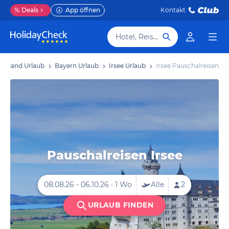
%
Deals
App öffnen
Kontakt
Hotel, Reiseziel
schland Urlaub
Bayern Urlaub
Irsee Urlaub
Irsee Pauschalreisen
Pauschalreisen Irsee