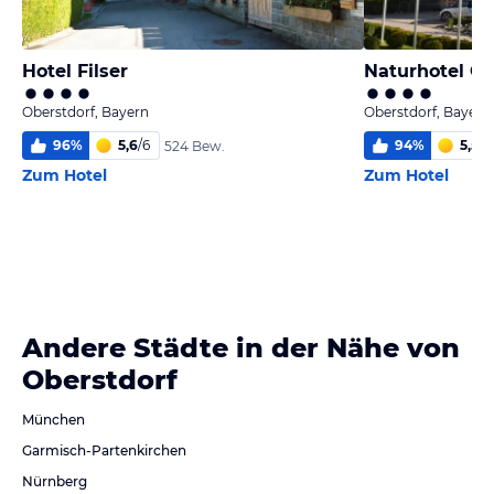
Hotel Filser
Naturhotel C
Oberstdorf, Bayern
Oberstdorf, Bayern
96
%
5,6
/
6
94
%
5,5
/
6
524 Bew.
Zum Hotel
Zum Hotel
Andere Städte in der Nähe von
Oberstdorf
München
Garmisch-Partenkirchen
Nürnberg