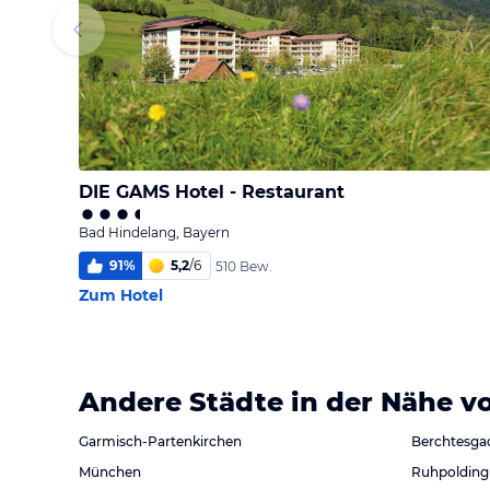
DIE GAMS Hotel - Restaurant
Bad Hindelang, Bayern
91
%
5,2
/
6
510 Bew.
Zum Hotel
Andere Städte in der Nähe v
Garmisch-Partenkirchen
Berchtesga
München
Ruhpolding