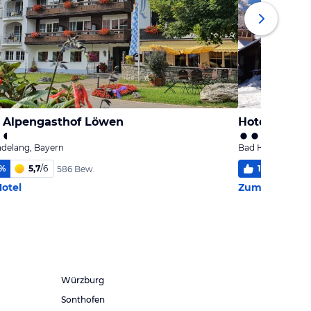
l Alpengasthof Löwen
Hotel Garni
delang, Bayern
Bad Hindelang, 
%
5,7
/
6
100
%
6,
586 Bew.
otel
Zum Hotel
Würzburg
Sonthofen