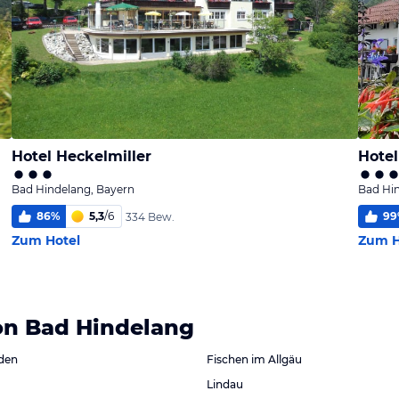
Hotel Heckelmiller
Hote
Bad Hindelang, Bayern
Bad Hin
86
%
5,3
/
6
99
334 Bew.
Zum Hotel
Zum H
on Bad Hindelang
den
Fischen im Allgäu
Lindau