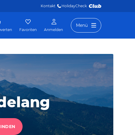
Kontakt
HolidayCheck 
Menü
werten
Favoriten
Anmelden
n
delang