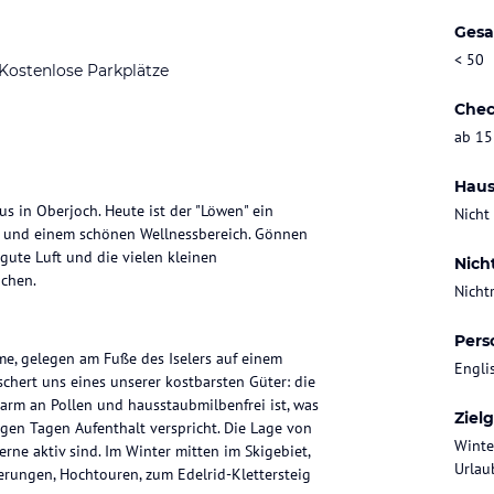
Gesa
< 50
Kostenlose Parkplätze
Chec
ab 15
Haus
s in Oberjoch. Heute ist der "Löwen" ein
Nicht
 und einem schönen Wellnessbereich. Gönnen
 gute Luft und die vielen kleinen
Nich
achen.
Nicht
Pers
me, gelegen am Fuße des Iselers auf einem
Engli
hert uns eines unserer kostbarsten Güter: die
 arm an Pollen und hausstaubmilbenfrei ist, was
Ziel
en Tagen Aufenthalt verspricht. Die Lage von
Winte
erne aktiv sind. Im Winter mitten im Skigebiet,
Urlaub
rungen, Hochtouren, zum Edelrid-Klettersteig