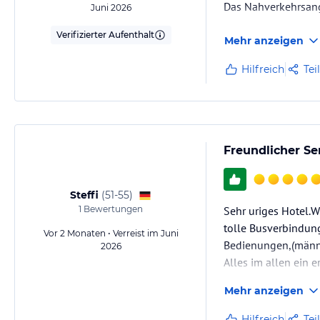
Das Nahverkehrsang
Juni 2026
Verifizierter Aufenthalt
Mehr anzeigen
Hilfreich
Tei
Freundlicher S
Steffi
(
51-55
)
1
Bewertungen
Sehr uriges Hotel.
tolle Busverbindun
Vor 2 Monaten • Verreist im Juni
Bedienungen,(männli
2026
Alles im allen ein 
Mehr anzeigen
Hilfreich
Tei