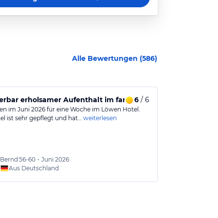
Alle Bewertungen (
586
)
bar erholsamer Aufenthalt im familiengeführten Hotel.
6
/ 6
super Hotel
en im Juni 2026 für eine Woche im Löwen Hotel.
Sauberes famil
l ist sehr gepflegt und hat…
weiterlesen
Preis-Leistung
Das…
weiterles
Bernd
56-60
•
Juni 2026
Philipp
Aus Deutschland
Aus