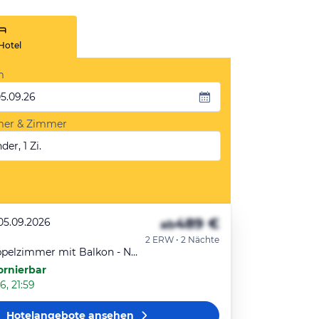
Hotel
m
05.09.26
mer & Zimmer
der, 1 Zi.
489 €
 05.09.2026
ab
2 ERW • 2 Nächte
Comfort Doppelzimmer mit Balkon - Norden
ornierbar
6, 21:59
Hotelangebote
ansehen