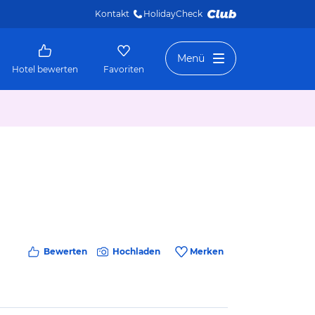
Kontakt
HolidayCheck 
Menü
Hotel bewerten
Favoriten
Bewerten
Hochladen
Merken