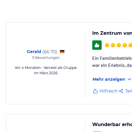
zum Detail und die individuelle Betreuung unserer Gäste liegt uns d
Hinweis:
Allgemeine und unverbindliche Hoteliers-/Veranstalter-/K
Gewähr und ohne Prüfung durch HolidayCheck. Bitte lies vor der B
jeweiligen Veranstalters.
Im Zentrum von
Gerald
(
66-70
)
Ein Familienbetrieb
9
Bewertungen
war ein Erlebnis, da
Vor 4 Monaten • Verreist als Gruppe
im März 2026
Mehr anzeigen
Hilfreich
Tei
Wunderbar erho