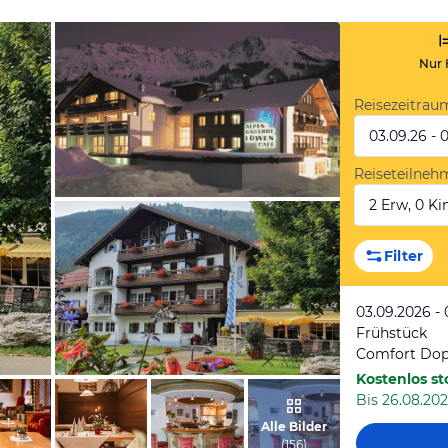
Nur 
Reisezeitrau
03.09.26 - 
Reiseteilneh
2 Erw, 0 Kin
vom Hotelier, Februar 2015
Filter
03.09.2026 -
Frühstück
Kostenlos st
Bis 26.08.202
vom Hotelier, August 2020
Alle Bilder
(
156
)