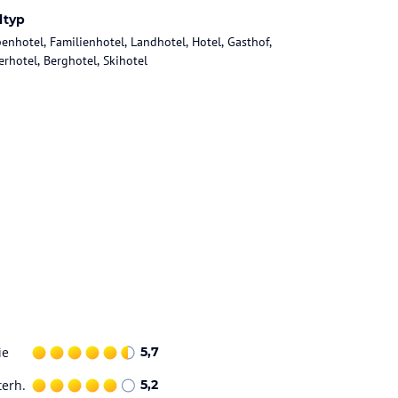
ltyp
enhotel, Familienhotel, Landhotel, Hotel, Gasthof,
rhotel, Berghotel, Skihotel
ie
5,7
terh.
5,2