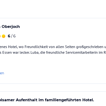
abei besonders am Herzen.
ataloginformationen. Alle Angaben ohne
uchung die verbindlichen
Angebotsdetails
des
 Oberjoch
6
/ 6
enes Hotel, wo Freundlichkeit von allen Seiten großgeschrieben un
s Essen war lecker. Luba, die freundliche Servicemitarbeiterin im R
len
lsamer Aufenthalt im familiengeführten Hotel.