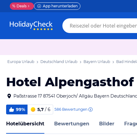
%
Deals
App herunterladen
Europa Urlaub
Deutschland Urlaub
Bayern Urlaub
Bad Hindel
Hotel Alpengasthof
Paßstrasse 17 87541 Oberjoch/ Allgäu Bayern Deutschlan
99%
5,7
/ 6
586
Bewertungen
Hotelübersicht
Bewertungen
Bilder
Frag