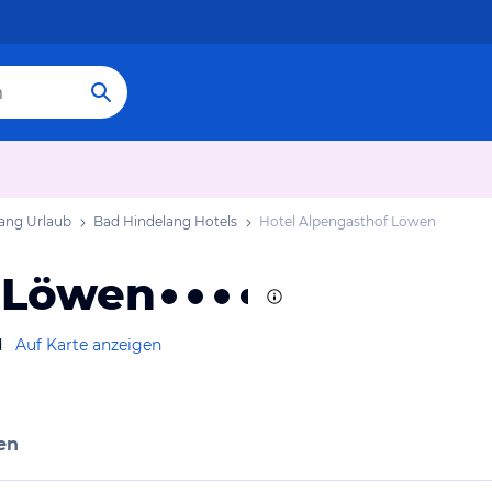
ang Urlaub
Bad Hindelang Hotels
Hotel Alpengasthof Löwen
 Löwen
d
Auf Karte anzeigen
en