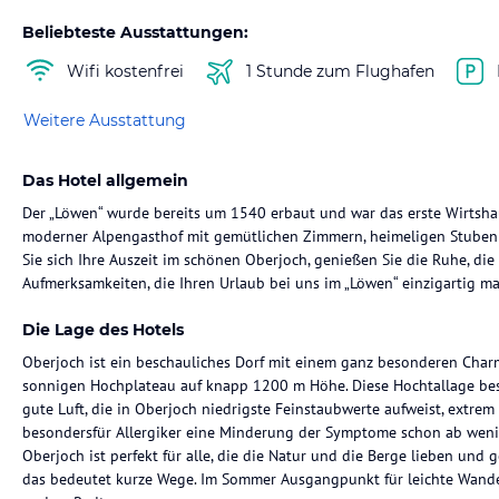
Beliebteste Ausstattungen:
Wifi kostenfrei
1 Stunde zum Flughafen
Weitere Ausstattung
Das Hotel allgemein
Der „Löwen“ wurde bereits um 1540 erbaut und war das erste Wirtshau
moderner Alpengasthof mit gemütlichen Zimmern, heimeligen Stuben
Sie sich Ihre Auszeit im schönen Oberjoch, genießen Sie die Ruhe, die
Aufmerksamkeiten, die Ihren Urlaub bei uns im „Löwen“ einzigartig m
Die Lage des Hotels
Oberjoch ist ein beschauliches Dorf mit einem ganz besonderen Char
sonnigen Hochplateau auf knapp 1200 m Höhe. Diese Hochtallage besc
gute Luft, die in Oberjoch niedrigste Feinstaubwerte aufweist, extrem
besondersfür Allergiker eine Minderung der Symptome schon ab wenig
Oberjoch ist perfekt für alle, die die Natur und die Berge lieben und g
das bedeutet kurze Wege. Im Sommer Ausgangpunkt für leichte Wande